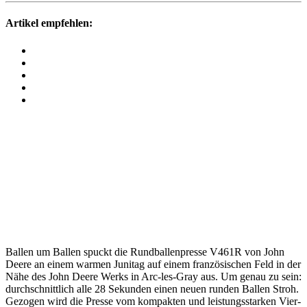
Artikel empfehlen:
Ballen um Ballen spuckt die Rund­bal­len­presse V461R von John
Deere an einem warmen Junitag auf einem fran­zö­si­schen Feld in der
Nähe des John Deere Werks in Arc-les-Gray aus. Um genau zu sein:
durch­schnitt­lich alle 28 Sekunden einen neuen runden Ballen Stroh.
Gezogen wird die Presse vom kompakten und leis­tungs­starken Vier­