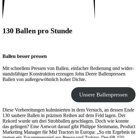
130 Ballen pro Stunde
Ballen besser pressen
Mit schnellem Pressen von Ballen, einfa­cher Bedie­nung und wider­
stands­fä­higer Konstruk­tion erzeugen John Deere Ballen­pressen
Ballen von außer­ge­wöhn­lich hoher Dichte.
Unsere Ballen­pressen
Diese Vorbe­rei­tungen kulmi­nierten in dem Versuch, an dessen Ende
130 saubere Ballen in präzisen Reihen auf dem Feld lagen. Der
Rekord wurde um drei Stroh­ballen geschlagen. Doch wie konnte
das gelingen? Eine Antwort darauf gibt Phil­ippe Stein­mann, Product
Marke­ting Manager für Mid Trac­tors in Europa: „So ein Ergebnis ist
immer ein Zusam­men­spiel aus Presse und Traktor. Der 6R 150