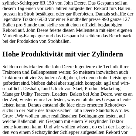
zy­linder-Schlepper 6R 150 von John Deere. Das Gespann soll an
diesem Tag einen vor zehn Jahren aufge­stellten Rekord fürs Ballen­
pressen im Stroh bestä­tigen oder gar über­bieten. Damals schaffte der
legen­däre Traktor 6930 vor einer Rund­bal­len­presse 990 ganze 127
Ballen pro Stunde und stellte somit einen offi­ziell beglau­bigten
Rekord auf. John Deere feierte diesen Meilen­stein mit einer eigenen
Marke­ting-Kampagne und das Gespann ist seitdem das Bench­mark
bei der Produk­tion von Stroh­ballen.
Hohe Produk­ti­vität mit vier Zylin­dern
Seitdem entwi­ckelten die John Deere Inge­nieure die Technik ihrer
Trak­toren und Ballen­pressen weiter. So meis­tern inzwi­schen auch
Trak­toren mit vier Zylin­dern Aufgaben, bei denen hohe Leis­tungen
gefor­dert sind, bleiben dabei aber zugleich kompakt, agil und wirt­
schaft­lich. Deshalb, fand Ulrich von Stael, Product Marke­ting
Manager Utility Trac­tors, Loaders, Balers bei John Deere, war es an
der Zeit, wieder einmal zu testen, was ein ähnli­ches Gespann heute
leisten kann. Daraus entstand die Idee eines erneuten Rekord­ver­
suchs in der Nähe des fran­zö­si­schen John Deere Stand­orts Arc-les-
Gray: „Wir wollten unter reali­täts­nahen Bedin­gungen testen, auf
welche Ballen­zahl ein Gespann mit einem Vier­zy­linder-Traktor
heute kommen kann. Und wir wollten wissen, ob es in der Lage ist,
den von einem Sechs­zy­linder-Schlepper aufge­stellten Rekord vor