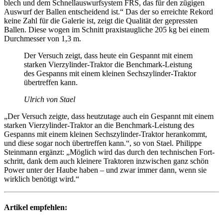
blech und dem Schnell­aus­wurf­system FRS, das für den zügigen
Auswurf der Ballen entschei­dend ist.“ Das der so erreichte Rekord
keine Zahl für die Galerie ist, zeigt die Qualität der gepressten
Ballen. Diese wogen im Schnitt praxis­taug­liche 205 kg bei einem
Durch­messer von 1,3 m.
Der Versuch zeigt, dass heute ein Gespannt mit einem
starken Vier­zy­linder-Traktor die Bench­mark-Leis­tung
des Gespanns mit einem kleinen Sechs­zy­linder-Traktor
über­treffen kann.
Ulrich von Stael
„Der Versuch zeigte, dass heut­zu­tage auch ein Gespannt mit einem
starken Vier­zy­linder-Traktor an die Bench­mark-Leis­tung des
Gespanns mit einem kleinen Sechs­zy­linder-Traktor heran­kommt,
und diese sogar noch über­treffen kann.“, so von Stael. Phil­ippe
Stein­mann ergänzt: „Möglich wird das durch den tech­ni­schen Fort­
schritt, dank dem auch klei­nere Trak­toren inzwi­schen ganz schön
Power unter der Haube haben – und zwar immer dann, wenn sie
wirk­lich benö­tigt wird.“
Artikel empfehlen: