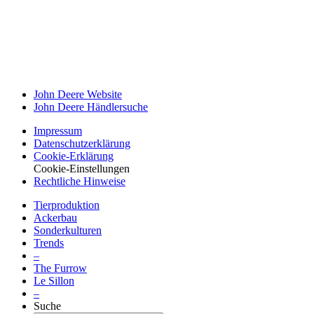
John Deere Website
John Deere Händ­ler­suche
Impressum
Datenschutz­erklärung
Cookie-Erklä­rung
Cookie-Einstellungen
Recht­liche Hinweise
Tier­pro­duk­tion
Ackerbau
Sonder­kul­turen
Trends
–
The Furrow
Le Sillon
–
Suche