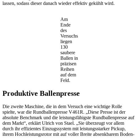
lassen, sodass dieser danach wieder effektiv gekühlt wird.
Am
Ende
des
Versuchs
liegen
130
saubere
Ballen in
präzisen
Reihen
auf dem
Feld.
Produk­tive Ballen­presse
Die zweite Maschine, die in dem Versuch eine wich­tige Rolle
spielte, war die Rund­bal­len­presse V461R. „Diese Presse ist der
abso­lute Bench­mark und die leis­tungs­fä­higste Rund­bal­len­presse auf
dem Markt“, erklärt Ulrich von Stael. „Sie über­zeugt vor allem
durch ihr effi­zi­entes Einzugs­system mit leis­tungs­starker Pickup,
ihrem Hoch­leis­tungs­rotor mit auf voller Breite absenk­barem Boden­