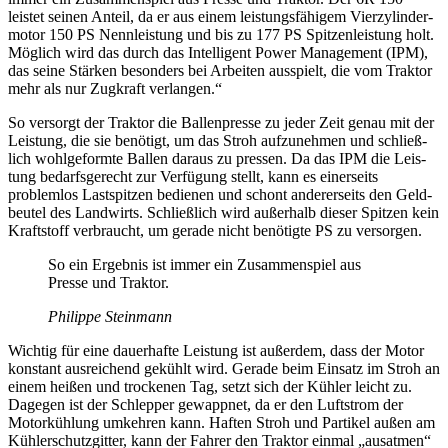
leistet seinen Anteil, da er aus einem leis­tungs­fä­higem Vier­zy­lin­der­
motor 150 PS Nenn­leis­tung und bis zu 177 PS Spit­zen­leis­tung holt.
Möglich wird das durch das Intel­li­gent Power Manage­ment (IPM),
das seine Stärken beson­ders bei Arbeiten ausspielt, die vom Traktor
mehr als nur Zugkraft verlangen.“
So versorgt der Traktor die Ballen­presse zu jeder Zeit genau mit der
Leis­tung, die sie benö­tigt, um das Stroh aufzu­nehmen und schließ­
lich wohl­ge­formte Ballen daraus zu pressen. Da das IPM die Leis­
tung bedarfs­ge­recht zur Verfü­gung stellt, kann es einer­seits
problemlos Last­spitzen bedienen und schont ande­rer­seits den Geld­
beutel des Land­wirts. Schließ­lich wird außer­halb dieser Spitzen kein
Kraft­stoff verbraucht, um gerade nicht benö­tigte PS zu versorgen.
So ein Ergebnis ist immer ein Zusam­men­spiel aus
Presse und Traktor.
Phil­ippe Stein­mann
Wichtig für eine dauer­hafte Leis­tung ist außerdem, dass der Motor
konstant ausrei­chend gekühlt wird. Gerade beim Einsatz im Stroh an
einem heißen und trockenen Tag, setzt sich der Kühler leicht zu.
Dagegen ist der Schlepper gewappnet, da er den Luft­strom der
Motor­küh­lung umkehren kann. Haften Stroh und Partikel außen am
Kühler­schutz­gitter, kann der Fahrer den Traktor einmal „ausatmen“