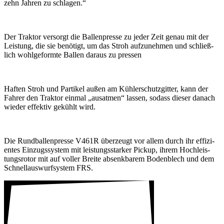
zehn Jahren zu schlagen.“
Der Traktor versorgt die Ballen­presse zu jeder Zeit genau mit der
Leis­tung, die sie benö­tigt, um das Stroh aufzu­nehmen und schließ­
lich wohl­ge­formte Ballen daraus zu pressen
Haften Stroh und Partikel außen am Kühler­schutz­gitter, kann der
Fahrer den Traktor einmal „ausatmen“ lassen, sodass dieser danach
wieder effektiv gekühlt wird.
Die Rund­bal­len­presse V461R über­zeugt vor allem durch ihr effi­zi­
entes Einzugs­system mit leis­tungs­starker Pickup, ihrem Hoch­leis­
tungs­rotor mit auf voller Breite absenk­barem Boden­blech und dem
Schnell­aus­wurf­system FRS.