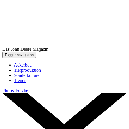
Das John Deere Magazin
Toggle navigation
Ackerbau
Tier­pro­duk­tion
Sonder­kul­turen
Trends
Flur & Furche