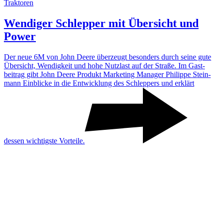
Traktoren
Wendiger Schlepper mit Über­sicht und
Power
Der neue 6M von John Deere über­zeugt beson­ders durch seine gute
Über­sicht, Wendig­keit und hohe Nutz­last auf der Straße. Im Gast­
bei­trag gibt John Deere Produkt Marke­ting Manager Phil­ippe Stein­
mann Einblicke in die Entwick­lung des Schlep­pers und erklärt
dessen wich­tigste Vorteile.