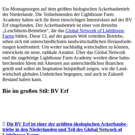
Ein Montag­morgen auf dem größten biolo­gi­schen Acker­bau­be­trieb
der Nieder­lande. Die Teil­neh­menden der Light­house Farm
Academy haben sich für ihren einwö­chigen Inten­siv­kurs auf der BV
Erf einge­funden. Der Acker­bau­be­trieb ist einer von drei­zehn
„Leucht­turm-Betrieben“, die das
Global Network of Light­house
Farms
bilden. Diese 13, auf der ganzen Welt verteilten Betriebe,
sehen sich mit unter­schied­lichsten land­wirt­schaft­li­chen Heraus­for­de­
rungen konfron­tiert. Um weiter nach­haltig wirt­schaften zu können,
entwi­ckeln sie neue, radi­kale Ansätze. Über das Global Network
und die zuge­hö­rige Light­house Farm Academy werden diese bahn­
bre­chenden Ideen mit Akteuren aus unter­schied­li­chen Bran­chen
geteilt und sollen als Inspi­ra­tion beispiel­haft zeigen, wie die Land­
wirt­schaft globalen Umbrü­chen begegnen, und auch in Zukunft
Bestand haben kann.
Bio im großen Stil: BV Erf
Die BV Erf ist einer der größten ökolo­gi­schen Acker­bau­be­
triebe in den Nieder­landen und Teil des Global Network of
Light­house Farms.