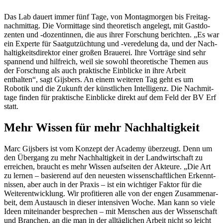
Das Lab dauert immer fünf Tage, von Montag­morgen bis Frei­tag­
nach­mittag. Die Vormit­tage sind theo­re­tisch ange­legt, mit Gast­do­
zenten und -dozen­tinnen, die aus ihrer Forschung berichten. „Es war
ein Experte für Saat­gut­züch­tung und -verede­lung da, und der Nach­
hal­tig­keits­di­rektor einer großen Brauerei. Ihre Vorträge sind sehr
span­nend und hilf­reich, weil sie sowohl theo­re­ti­sche Themen aus
der Forschung als auch prak­ti­sche Einblicke in ihre Arbeit
enthalten“, sagt Gijs­bers. An einem weiteren Tag geht es um
Robotik und die Zukunft der künst­li­chen Intel­li­genz. Die Nach­mit­
tage finden für prak­ti­sche Einblicke direkt auf dem Feld der BV Erf
statt.
Mehr Wissen für mehr Nach­hal­tig­keit
Marc Gijs­bers ist vom Konzept der Academy über­zeugt. Denn um
den Über­gang zu mehr Nach­hal­tig­keit in der Land­wirt­schaft zu
errei­chen, braucht es mehr Wissen aufseiten der Akteure. „Die Art
zu lernen – basie­rend auf den neuesten wissen­schaft­li­chen Erkennt­
nissen, aber auch in der Praxis – ist ein wich­tiger Faktor für die
Weiter­ent­wick­lung. Wir profi­tieren alle von der engen Zusam­men­ar­
beit, dem Austausch in dieser inten­siven Woche. Man kann so viele
Ideen mitein­ander bespre­chen – mit Menschen aus der Wissen­schaft
und Bran­chen, an die man in der alltäg­li­chen Arbeit nicht so leicht