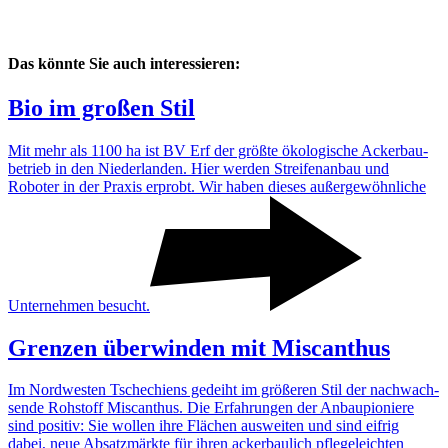
Das könnte Sie auch interessieren:
Bio im großen Stil
Mit mehr als 1100 ha ist BV Erf der größte ökolo­gi­sche Acker­bau­
be­trieb in den Nieder­landen. Hier werden Strei­fen­anbau und
Roboter in der Praxis erprobt. Wir haben dieses außer­ge­wöhn­liche
Unter­nehmen besucht.
Grenzen über­winden mit Miscan­thus
Im Nord­westen Tsche­chiens gedeiht im größeren Stil der nach­wach­
sende Rohstoff Miscan­thus. Die Erfah­rungen der Anbau­pio­niere
sind positiv: Sie wollen ihre Flächen ausweiten und sind eifrig
dabei, neue Absatz­märkte für ihren acker­bau­lich pfle­ge­leichten