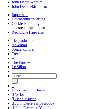
John Deere Website
John Deere Händ­ler­suche
Impressum
Datenschutz­erklärung
Cookie-Erklä­rung
Cookie-Einstellungen
Recht­liche Hinweise
Tier­pro­duk­tion
Ackerbau
Sonder­kul­turen
Trends
–
The Furrow
Le Sillon
–
Suche
–
Direkt zu John Deere:
Website
Händ­ler­suche
John Deere auf Face­book
John Deere auf Youtube