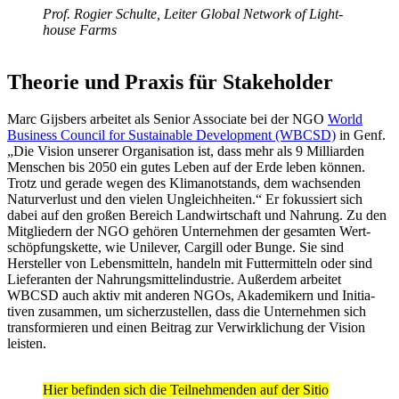
Prof. Rogier Schulte, Leiter Global Network of Light­
house Farms
Theorie und Praxis für Stake­holder
Marc Gijs­bers arbeitet als Senior Asso­ciate bei der NGO
World
Busi­ness Council for Sustainable Deve­lo­p­ment (WBCSD)
in Genf.
„Die Vision unserer Orga­ni­sa­tion ist, dass mehr als 9 Milli­arden
Menschen bis 2050 ein gutes Leben auf der Erde leben können.
Trotz und gerade wegen des Klima­not­stands, dem wach­senden
Natur­ver­lust und den vielen Ungleich­heiten.“ Er fokus­siert sich
dabei auf den großen Bereich Land­wirt­schaft und Nahrung. Zu den
Mitglie­dern der NGO gehören Unter­nehmen der gesamten Wert­
schöp­fungs­kette, wie Unilever, Cargill oder Bunge. Sie sind
Hersteller von Lebens­mit­teln, handeln mit Futter­mit­teln oder sind
Liefe­ranten der Nahrungs­mit­tel­in­dus­trie. Außerdem arbeitet
WBCSD auch aktiv mit anderen NGOs, Akade­mi­kern und Initia­
tiven zusammen, um sicher­zu­stellen, dass die Unter­nehmen sich
trans­for­mieren und einen Beitrag zur Verwirk­li­chung der Vision
leisten.
Hier befinden sich die Teil­neh­menden auf der Sitio