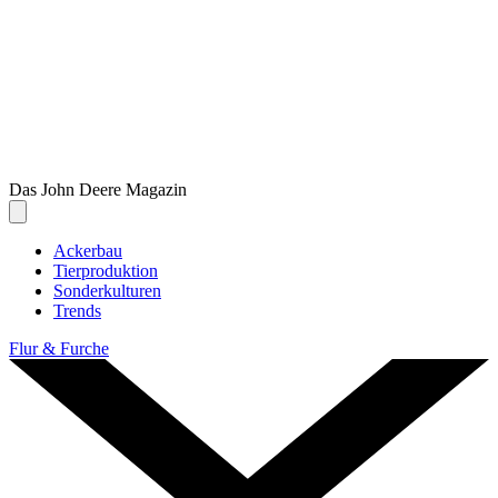
Das John Deere Magazin
Toggle navigation
Ackerbau
Tier­pro­duk­tion
Sonder­kul­turen
Trends
Flur & Furche