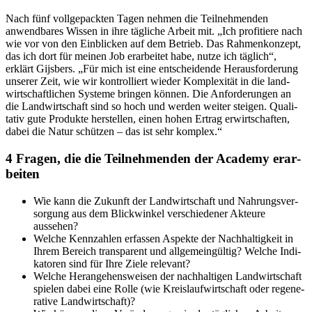
Nach fünf voll­ge­packten Tagen nehmen die Teil­neh­menden
anwend­bares Wissen in ihre tägliche Arbeit mit. „Ich profi­tiere nach
wie vor von den Einbli­cken auf dem Betrieb. Das Rahmen­kon­zept,
das ich dort für meinen Job erar­beitet habe, nutze ich täglich“,
erklärt Gijs­bers. „Für mich ist eine entschei­dende Heraus­for­de­rung
unserer Zeit, wie wir kontrol­liert wieder Komple­xität in die land­
wirt­schaft­li­chen Systeme bringen können. Die Anfor­de­rungen an
die Land­wirt­schaft sind so hoch und werden weiter steigen. Quali­
tativ gute Produkte herstellen, einen hohen Ertrag erwirt­schaften,
dabei die Natur schützen – das ist sehr komplex.“
4 Fragen, die die Teil­neh­menden der Academy erar­
beiten
Wie kann die Zukunft der Land­wirt­schaft und Nahrungs­ver­
sor­gung aus dem Blick­winkel verschie­dener Akteure
aussehen?
Welche Kenn­zahlen erfassen Aspekte der Nach­hal­tig­keit in
Ihrem Bereich trans­pa­rent und allge­mein­gültig? Welche Indi­
ka­toren sind für Ihre Ziele rele­vant?
Welche Heran­ge­hens­weisen der nach­hal­tigen Land­wirt­schaft
spielen dabei eine Rolle (wie Kreis­lauf­wirt­schaft oder rege­ne­
ra­tive Land­wirt­schaft)?