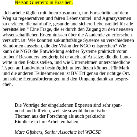
Nelson Guer­reiro in Brasi­lien.
„Ich arbeite täglich mit ihnen zusammen, um Fort­schritte auf dem
Weg zu rege­ne­ra­tiven und fairen Lebens­mittel- und Agrar­sys­temen
zu erzielen, die nahr­hafte, gesunde und sichere Lebens­mittel für alle
bereit­stellen.“ Eine Frage, die er durch den Zugang zu den neuesten
wissen­schaft­li­chen Erkennt­nissen über die Akademie zu erfor­schen
versucht, ist: Wie könnten zukunfts­fä­hige Systeme an verschie­denen
Stand­orten aussehen, die der Vision der NGO entspre­chen? Wie
kann die NGO die Entwick­lung solcher Systeme prak­tisch voran­
treiben? Beson­ders neugierig ist er auch auf Ansätze, die die Land­
wirte in den Fokus stellen, und wie Unter­nehmen unter­schied­liche
Typen an Land­wirten best­mög­lich unter­stützen können. Für Mark
und die anderen Teil­neh­menden ist BV Erf genau der rich­tige Ort,
um solche Heraus­for­de­rungen und den Umgang damit zu bespre­
chen.
Die Vorträge der einge­la­denen Experten sind sehr span­
nend und hilf­reich, weil sie sowohl theo­re­ti­sche
Themen aus der Forschung als auch prak­ti­sche
Einblicke in ihre Arbeit enthalten.
Marc Gijs­bers, Senior Asso­ciate bei WBCSD