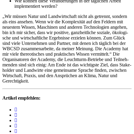
Wie können diese Verän­de­rungen in der tägli­chen Arbeit
imple­men­tiert werden?
„Wir müssen Natur und Land­wirt­schaft nicht als getrennt, sondern
als eins ansehen. Wenn wir die Komple­xität auf den Feldern mit
neuestem Wissen, Maschinen und anderen Tech­no­lo­gien angehen,
bin ich mir sicher, dass wir posi­tive, ganz­heit­liche soziale, ökolo­gi­
sche und wirt­schaft­liche Ergeb­nisse erzielen können. Zum Glück
sind viele Unter­nehmen und Partner, mit denen ich täglich bei der
WBCSD zusam­men­ar­beite, da meiner Meinung. Die Academy hat
mir viele thereo­ti­sches und prak­ti­sches Wissen vermit­telt.“ Die
Orga­ni­sa­toren der Academy, die Leucht­turm-Betriebe und Teil­neh­
menden sind sich einig: Am Ende ist das wich­tigste Ziel, dass Stake­
holder und Land­wirte eine gemein­same Sprache finden, zwischen
Wirt­schaft, Praxis, und den Ansprü­chen an Klima, Natur und
Gerech­tig­keit.
Artikel empfehlen: