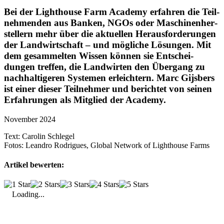
Bei der Light­house Farm Academy erfahren die Teil­
neh­menden aus Banken, NGOs oder Maschi­nen­her­
stel­lern mehr über die aktu­ellen Heraus­for­de­rungen
der Land­wirt­schaft – und mögliche Lösungen. Mit
dem gesam­melten Wissen können sie Entschei­
dungen treffen, die Land­wirten den Über­gang zu
nach­hal­ti­geren Systemen erleich­tern. Marc Gijs­bers
ist einer dieser Teil­nehmer und berichtet von seinen
Erfah­rungen als Mitglied der Academy.
November 2024
Text:
Carolin Schlegel
Fotos:
Leandro Rodrigues, Global Network of Lighthouse Farms
Artikel bewerten:
Loading...