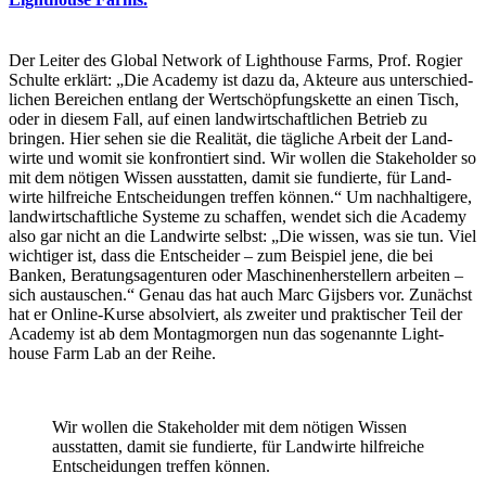
Der Leiter des Global Network of Light­house Farms, Prof. Rogier
Schulte erklärt: „Die Academy ist dazu da, Akteure aus unter­schied­
li­chen Berei­chen entlang der Wert­schöp­fungs­kette an einen Tisch,
oder in diesem Fall, auf einen land­wirt­schaft­li­chen Betrieb zu
bringen. Hier sehen sie die Realität, die tägliche Arbeit der Land­
wirte und womit sie konfron­tiert sind. Wir wollen die Stake­holder so
mit dem nötigen Wissen ausstatten, damit sie fundierte, für Land­
wirte hilf­reiche Entschei­dungen treffen können.“ Um nach­hal­ti­gere,
land­wirt­schaft­liche Systeme zu schaffen, wendet sich die Academy
also gar nicht an die Land­wirte selbst: „Die wissen, was sie tun. Viel
wich­tiger ist, dass die Entscheider – zum Beispiel jene, die bei
Banken, Bera­tungs­agen­turen oder Maschi­nen­her­stel­lern arbeiten –
sich austau­schen.“ Genau das hat auch Marc Gijs­bers vor. Zunächst
hat er Online-Kurse absol­viert, als zweiter und prak­ti­scher Teil der
Academy ist ab dem Montag­morgen nun das soge­nannte Light­
house Farm Lab an der Reihe.
Wir wollen die Stake­holder mit dem nötigen Wissen
ausstatten, damit sie fundierte, für Land­wirte hilf­reiche
Entschei­dungen treffen können.