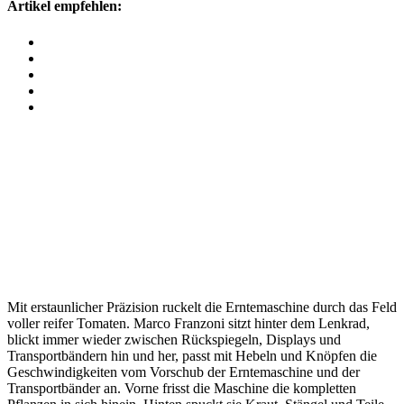
Artikel empfehlen:
Mit erstaun­li­cher Präzi­sion ruckelt die Ernte­maschine durch das Feld
voller reifer Tomaten. Marco Fran­zoni sitzt hinter dem Lenkrad,
blickt immer wieder zwischen Rück­spie­geln, Displays und
Transport­bändern hin und her, passt mit Hebeln und Knöpfen die
Geschwindig­keiten vom Vorschub der Ernte­maschine und der
Transport­bänder an. Vorne frisst die Maschine die kompletten