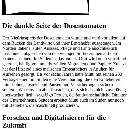
Die dunkle Seite der Dosen­to­maten
Der Niedrigst­preis der Dosen­to­maten wurde und wird vor allem auf
dem Rücken der Land­wirte und ihrer Ernte­helfer ausge­tragen. Im
Norden Italiens laufen Aussaat, Pflege und Ernte ausschließ­lich
maschi­nell, abge­sehen von den wenigen Sortierer­innen auf den
Ernte­maschinen. Im Süden ist das anders. Dort wird noch von Hand
geerntet, häufig von unter­be­zahlten Migranten ohne Papiere. Zuletzt
hat der Hitzetod eines mali­schen Ernte­ar­bei­ters in Apulien für
Aufsehen gesorgt. Bis vor sechs Jahren hatte Mutti mit seinen 200
Vertrags­bauern im Süden eine Verein­ba­rung, die den Ernte­helfern
faire Löhne, ausrei­chend Pausen und Versi­che­rungen sichern
sollten. „Wir mussten aber fest­stellen, dass sich das nicht zuver­lässig
über­wa­chen ließ“, sagt Ugo Peruch, der land­wirt­schaft­liche Direktor
des Unter­neh­mens. Seitdem arbeitet Mutti auch im Süden nur noch
mit Betrieben, die maschi­nell produ­zieren.
Forschen und Digi­ta­li­sieren für die
Zukunft