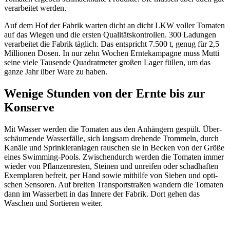
verar­beitet werden.
Auf dem Hof der Fabrik warten dicht an dicht LKW voller Tomaten
auf das Wiegen und die ersten Quali­täts­kon­trollen. 300 Ladungen
verar­beitet die Fabrik täglich. Das entspricht 7.500 t, genug für 2,5
Millionen Dosen. In nur zehn Wochen Ernte­kam­pagne muss Mutti
seine viele Tausende Quadrat­meter großen Lager füllen, um das
ganze Jahr über Ware zu haben.
Wenige Stunden von der Ernte bis zur
Konserve
Mit Wasser werden die Tomaten aus den Anhän­gern gespült. Über­
schäu­mende Wasser­fälle, sich langsam drehende Trom­meln, durch
Kanäle und Sprinkler­anlagen rauschen sie in Becken von der Größe
eines Swim­ming-Pools. Zwischen­durch werden die Tomaten immer
wieder von Pflanzen­resten, Steinen und unreifen oder schad­haften
Exem­plaren befreit, per Hand sowie mithilfe von Sieben und opti­
schen Sensoren. Auf breiten Transport­straßen wandern die Tomaten
dann im Wasser­bett in das Innere der Fabrik. Dort gehen das
Waschen und Sortieren weiter.