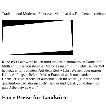
Tradi­tion und Moderne. Fran­cesco Mutti hat das Fami­li­en­un­ter­neh
Rund 850 Land­wirte bauen rund um das Stamm­werk in Parma für
Mutti an. Einer von ihnen ist Marco Fran­zoni. Ein Siebtel seiner 350
ha nutzt er für Tomaten. Auf dem Rest wächst Weizen oder grasen
Kühe. Anfangs belie­ferte Marco Fran­zoni auch noch andere
Hersteller. Nun arbeitet er ausschließ­lich für Mutti. „Die sind sehr
quali­täts­be­wusst, das mag ich“, sagt er und grinst. „Und ihnen ist
gute Arbeit etwas wert.“
Faire Preise für Land­wirte