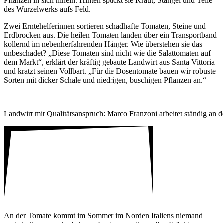
Pflanzen in sich hinein. Hinten spuckt sie Kraut, Stängel und Teile
des Wurzel­werks aufs Feld.
Zwei Ernte­helferinnen sortieren schad­hafte Tomaten, Steine und
Erdbro­cken aus. Die heilen Tomaten landen über ein Transport­band
kollernd im nebenher­fahrenden Hänger. Wie über­stehen sie das
unbe­schadet? „Diese Tomaten sind nicht wie die Salat­tomaten auf
dem Markt“, erklärt der kräftig gebaute Land­wirt aus Santa Vittoria
und kratzt seinen Voll­bart. „Für die Dosen­to­mate bauen wir robuste
Sorten mit dicker Schale und nied­rigen, buschigen Pflanzen an.“
Land­wirt mit Quali­täts­an­spruch: Marco Fran­zoni arbeitet ständig an 
An der Tomate kommt im Sommer im Norden Italiens niemand