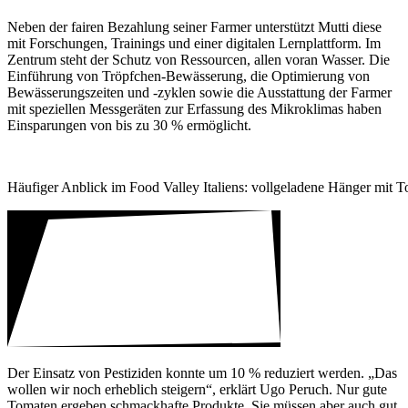
Neben der fairen Bezah­lung seiner Farmer unter­stützt Mutti diese
mit Forschungen, Trai­nings und einer digi­talen Lern­plattform. Im
Zentrum steht der Schutz von Ressourcen, allen voran Wasser. Die
Einfüh­rung von Tröpf­chen-Bewäs­se­rung, die Opti­mie­rung von
Bewässerungs­zeiten und -zyklen sowie die Ausstat­tung der Farmer
mit spezi­ellen Mess­ge­räten zur Erfas­sung des Mikro­klimas haben
Einspa­rungen von bis zu 30 % ermög­licht.
Häufiger Anblick im Food Valley Italiens: voll­ge­la­dene Hänger mit 
Der Einsatz von Pesti­ziden konnte um 10 % redu­ziert werden. „Das
wollen wir noch erheb­lich stei­gern“, erklärt Ugo Peruch. Nur gute
Tomaten ergeben schmack­hafte Produkte. Sie müssen aber auch gut