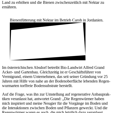
Land zu erhöhen und die Bienen zwischen­zeit­lich mit Nektar zu
ernähren.
Bienen­füt­te­rung mit Nektar im Betrieb Carob in Jorda­nien.
Im öster­rei­chi­schen Absdorf betreibt Bio-Land­wirt Alfred Grand
Acker- und Gartenbau. Gleich­zeitig ist er Geschäfts­führer von
Vermi­g­rand, einem Unter­nehmen, das seit seiner Grün­dung vor 25
Jahren mit Hilfe von nahe an der Boden­ober­fläche lebenden Regen­
wurm­arten torf­freie Boden­sub­strate herstellt.
Auf die Frage, was ihn zur Umstel­lung auf rege­ne­ra­tive Anbau­prak­
tiken veran­lasst hat, antwortet Grand: „Die Regen­würmer haben
mich inspi­riert und meine Neugier für die Vorgänge im Boden und
die Inter­ak­tionen zwischen Boden und Pflanzen geweckt. Und die
Regen­würmer waren es auch, die mich letzt­lich dazu veran­lasst