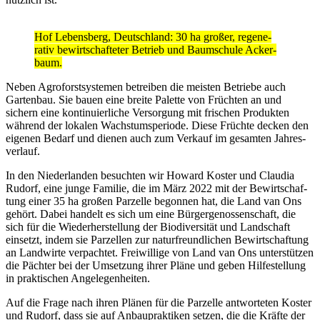
Hof Lebens­berg, Deutsch­land: 30 ha großer, rege­ne­
rativ bewirt­schaf­teter Betrieb und Baum­schule Acker­
baum.
Neben Agro­forst­sys­temen betreiben die meisten Betriebe auch
Gartenbau. Sie bauen eine breite Palette von Früchten an und
sichern eine konti­nu­ier­liche Versor­gung mit frischen Produkten
während der lokalen Wachs­tums­pe­riode. Diese Früchte decken den
eigenen Bedarf und dienen auch zum Verkauf im gesamten Jahres­
ver­lauf.
In den Nieder­landen besuchten wir Howard Koster und Claudia
Rudorf, eine junge Familie, die im März 2022 mit der Bewirt­schaf­
tung einer 35 ha großen Parzelle begonnen hat, die Land van Ons
gehört. Dabei handelt es sich um eine Bürger­ge­nos­sen­schaft, die
sich für die Wieder­her­stel­lung der Biodi­ver­sität und Land­schaft
einsetzt, indem sie Parzellen zur natur­freund­li­chen Bewirt­schaf­tung
an Land­wirte verpachtet. Frei­wil­lige von Land van Ons unter­stützen
die Pächter bei der Umset­zung ihrer Pläne und geben Hilfe­stel­lung
in prak­ti­schen Ange­le­gen­heiten.
Auf die Frage nach ihren Plänen für die Parzelle antwor­teten Koster
und Rudorf, dass sie auf Anbau­prak­tiken setzen, die die Kräfte der