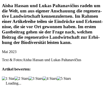
Aisha Hassan und Lukas Palt­ana­vičius radeln um
die Welt, um aus eigener Anschauung die rege­ne­ra­
tive Land­wirt­schaft kennen­zu­lernen. Im Rahmen
einer Arti­kel­reihe teilen sie Eindrücke und Erkennt­
nisse, die sie vor Ort gewonnen haben. Im ersten
Gast­bei­trag gehen sie der Frage nach, welchen
Beitrag die rege­ne­ra­tive Land­wirt­schaft zur Erhö­
hung der Biodi­ver­sität leisten kann.
Mai 2023
Text & Fotos:
Aisha Hassan und Lukas Paltanavičius
Artikel bewerten:
Loading...