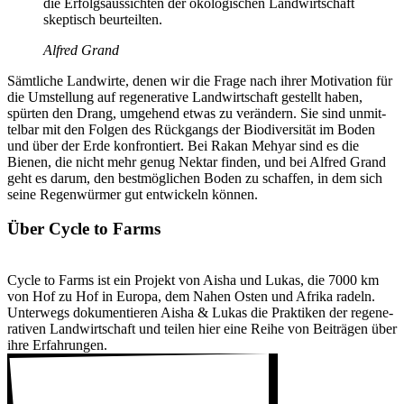
die Erfolgs­aus­sichten der ökolo­gi­schen Land­wirt­schaft
skep­tisch beur­teilten.
Alfred Grand
Sämt­liche Land­wirte, denen wir die Frage nach ihrer Moti­va­tion für
die Umstel­lung auf rege­ne­ra­tive Land­wirt­schaft gestellt haben,
spürten den Drang, umge­hend etwas zu verän­dern. Sie sind unmit­
telbar mit den Folgen des Rück­gangs der Biodi­ver­sität im Boden
und über der Erde konfron­tiert. Bei Rakan Mehyar sind es die
Bienen, die nicht mehr genug Nektar finden, und bei Alfred Grand
geht es darum, den best­mög­li­chen Boden zu schaffen, in dem sich
seine Regen­würmer gut entwi­ckeln können.
Über Cycle to Farms
Cycle to Farms ist ein Projekt von Aisha und Lukas, die 7000 km
von Hof zu Hof in Europa, dem Nahen Osten und Afrika radeln.
Unter­wegs doku­men­tieren Aisha & Lukas die Prak­tiken der rege­ne­
ra­tiven Land­wirt­schaft und teilen hier eine Reihe von Beiträgen über
ihre Erfah­rungen.