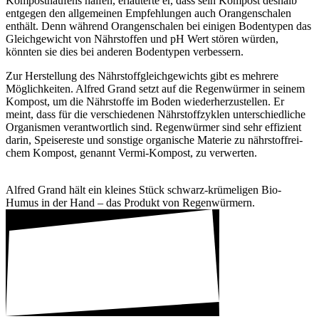
Kompost­hau­fens halfen, erläu­terte er, dass sein Kompost deshalb
entgegen den allge­meinen Empfeh­lungen auch Oran­gen­schalen
enthält. Denn während Oran­gen­schalen bei einigen Boden­typen das
Gleich­ge­wicht von Nähr­stoffen und pH Wert stören würden,
könnten sie dies bei anderen Boden­typen verbes­sern.
Zur Herstel­lung des Nähr­stoff­gleich­ge­wichts gibt es mehrere
Möglich­keiten. Alfred Grand setzt auf die Regen­würmer in seinem
Kompost, um die Nähr­stoffe im Boden wieder­her­zu­stellen. Er
meint, dass für die verschie­denen Nähr­stoff­zy­klen unter­schied­liche
Orga­nismen verant­wort­lich sind. Regen­würmer sind sehr effi­zient
darin, Spei­se­reste und sons­tige orga­ni­sche Materie zu nähr­stoff­rei­
chem Kompost, genannt Vermi-Kompost, zu verwerten.
Alfred Grand hält ein kleines Stück schwarz-krüme­ligen Bio-
Humus in der Hand – das Produkt von Regen­wür­mern.