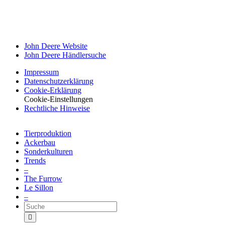
John Deere Website
John Deere Händ­ler­suche
Impressum
Datenschutz­erklärung
Cookie-Erklä­rung
Cookie-Einstellungen
Recht­liche Hinweise
Tier­pro­duk­tion
Ackerbau
Sonder­kul­turen
Trends
–
The Furrow
Le Sillon
–
Suche