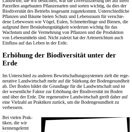
Land­wirte, die wir besuchten, war die Diver­si­fi­zie­rung der auf ihren
Parzellen ange­bauten Pflan­zen­arten und sorten wichtig, da dies der
Biodi­ver­sität des Betriebs insge­samt zugu­te­kommt. Unter­schied­liche
Pflanzen und Bäume bieten Schutz und Lebens­raum für verschie­
dene Lebe­wesen wie Vögel, Eulen, Schmet­ter­linge und Bienen, die
aufgrund ihrer Bestäu­bungs­tä­tig­keit wiederum wichtig für das
Wachstum und die Vermeh­rung von Pflanzen und die Produk­tion
von Lebens­mit­teln sind. Nicht zuletzt hat der Arten­reichtum auch
Einfluss auf das Leben in der Erde.
Erhö­hung der Biodi­ver­sität unter der
Erde
Im Unter­schied zu anderen Bewirt­schaf­tungs­sys­temen zielt die rege­
ne­ra­tive Land­wirt­schaft mehr auf die Stär­kung der Boden­ge­sund­heit
ab. Der Boden bildet die Grund­lage für die Land­wirt­schaft und ist
der wesent­liche Faktor zur Erhö­hung der Biodi­ver­sität im Boden
und über der Erde. Die rege­ne­ra­tive Land­wirt­schaft greift daher auf
eine Viel­zahl an Prak­tiken zurück, um die Boden­ge­sund­heit zu
verbes­sern.
Bei vielen Prak­
tiken, die wir
kennen­ge­lernt