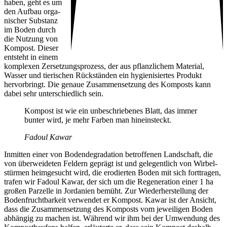
haben, geht es um
den Aufbau orga­
ni­scher Substanz
im Boden durch
die Nutzung von
Kompost. Dieser
entsteht in einem
komplexen Zerset­zungs­pro­zess, der aus pflanz­li­chem Mate­rial,
Wasser und tieri­schen Rück­ständen ein hygie­ni­siertes Produkt
hervor­bringt. Die genaue Zusam­men­set­zung des Komposts kann
dabei sehr unter­schied­lich sein.
Kompost ist wie ein unbe­schrie­benes Blatt, das immer
bunter wird, je mehr Farben man hinein­steckt.
Fadoul Kawar
Inmitten einer von Boden­de­gra­da­tion betrof­fenen Land­schaft, die
von über­wei­deten Feldern geprägt ist und gele­gent­lich von Wirbel­
stürmen heim­ge­sucht wird, die erodierten Boden mit sich fort­tragen,
trafen wir Fadoul Kawar, der sich um die Rege­ne­ra­tion einer 1 ha
großen Parzelle in Jorda­nien bemüht. Zur Wieder­her­stel­lung der
Boden­frucht­bar­keit verwendet er Kompost. Kawar ist der Ansicht,
dass die Zusam­men­set­zung des Komposts vom jewei­ligen Boden
abhängig zu machen ist. Während wir ihm bei der Umwen­dung des