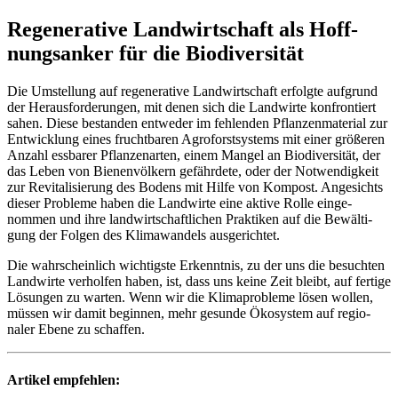
Rege­ne­ra­tive Land­wirt­schaft als Hoff­
nungs­anker für die Biodi­ver­sität
Die Umstel­lung auf rege­ne­ra­tive Land­wirt­schaft erfolgte aufgrund
der Heraus­for­de­rungen, mit denen sich die Land­wirte konfron­tiert
sahen. Diese bestanden entweder im fehlenden Pflan­zen­ma­te­rial zur
Entwick­lung eines frucht­baren Agro­forst­sys­tems mit einer größeren
Anzahl essbarer Pflan­zen­arten, einem Mangel an Biodi­ver­sität, der
das Leben von Bienen­völ­kern gefähr­dete, oder der Notwen­dig­keit
zur Revi­ta­li­sie­rung des Bodens mit Hilfe von Kompost. Ange­sichts
dieser Probleme haben die Land­wirte eine aktive Rolle einge­
nommen und ihre land­wirt­schaft­li­chen Prak­tiken auf die Bewäl­ti­
gung der Folgen des Klima­wan­dels ausge­richtet.
Die wahr­schein­lich wich­tigste Erkenntnis, zu der uns die besuchten
Land­wirte verholfen haben, ist, dass uns keine Zeit bleibt, auf fertige
Lösungen zu warten. Wenn wir die Klima­pro­bleme lösen wollen,
müssen wir damit beginnen, mehr gesunde Ökosystem auf regio­
naler Ebene zu schaffen.
Artikel empfehlen: