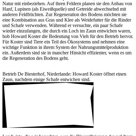
Natur mit einbe­ziehen. Auf ihren Feldern planen sie den Anbau von
Hanf, Lupinen (als Eiweiß­quelle) und Getreide abwech­selnd mit
anderen Feld­früchten. Zur Rege­ne­ra­tion des Bodens möchten sie
eine Kombi­na­tion aus Gras und Klee als Weide­futter für die Rinder
und Schafe verwenden. Während er versuchte, ein paar Schafe
wieder einzu­fangen, die durch ein Loch im Zaun entwi­chen waren,
hob Howard Koster die Bedeu­tung von Vieh für den Betrieb hervor.
Für Koster sind Tiere ein Teil des Ökosys­tems und nehmen eine
wich­tige Funk­tion in ihrem System der Nahrungs­mit­tel­pro­duk­tion
ein. Außerdem sind sie in mancher Hinsicht effi­zi­enter, wenn es um
die Rege­ne­ra­tion des Bodens geht.
Betrieb De Bies­terhof, Nieder­lande: Howard Koster öffnet einen
Zaun, nachdem einige Schafe entwi­chen sind.