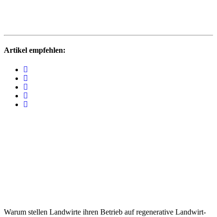
Artikel empfehlen:
Warum stellen Land­wirte ihren Betrieb auf rege­ne­ra­tive Land­wirt­