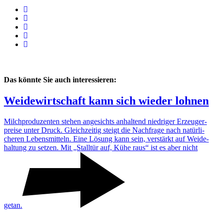
Das könnte Sie auch interessieren:
Weide­wirt­schaft kann sich wieder lohnen
Milch­pro­du­zenten stehen ange­sichts anhal­tend nied­riger Erzeu­ger­
preise unter Druck. Gleich­zeitig steigt die Nach­frage nach natür­li­
cheren Lebens­mit­teln. Eine Lösung kann sein, verstärkt auf Weide­
hal­tung zu setzen. Mit „Stalltür auf, Kühe raus“ ist es aber nicht
getan.