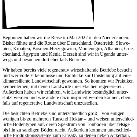
Begonnen haben wir die Reise im Mai 2022 in den Nieder­landen.
Bisher führte und die Route über Deutsch­land, Öster­reich, Slowe­
nien, Kroa­tien, Bosnien-Herze­go­wina, Monte­negro, Alba­nien, Grie­
chen­land, Ägypten und Kenia. Derzeit sind wir in Uganda unter­
wegs und besu­chen dort eben­falls Betriebe.
Wir haben bereits viele rege­ne­rativ wirt­schaf­tende Betriebe besucht
und wert­volle Erkennt­nisse und Einblicke zur Umstel­lung auf eine
klima­re­si­li­ente Land­wirt­schaft gewonnen. So konnten wir Prak­tiken
kennen­lernen, mit denen Land­wirte ihrer Flächen rege­ne­rieren.
Außerdem haben wir erfahren, wie Land­wirte best­mög­lich unter­
stützt werden und wie andere dazu inspi­riert werden können, eben­
falls auf rege­ne­ra­tive Land­wirt­schaft umzu­stellen.
Die besuchten Betriebe sind unter­schied­lich groß – von einigen
wenigen bis zu mehreren Tausend Hektar – und weisen unter­schied­
liche Boden­typen auf, deren Spek­trum von Tonböden über felsige
bis hin zu sandigen Böden reicht. Außerdem kommen unter­schied­
liche Produk­ti­ons­sys­teme zum Einsatz, zu denen neben Ackerbau,