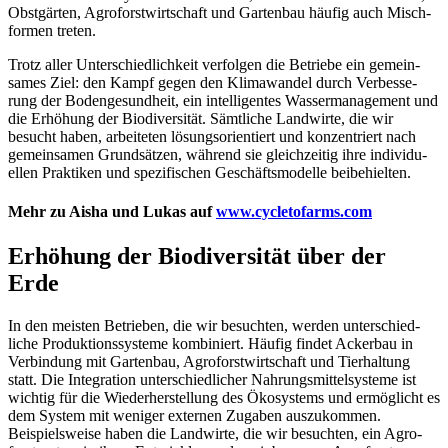
Obst­gärten, Agro­forst­wirt­schaft und Gartenbau häufig auch Misch­
formen treten.
Trotz aller Unter­schied­lich­keit verfolgen die Betriebe ein gemein­
sames Ziel: den Kampf gegen den Klima­wandel durch Verbes­se­
rung der Boden­ge­sund­heit, ein intel­li­gentes Wasser­ma­nage­ment und
die Erhö­hung der Biodi­ver­sität. Sämt­liche Land­wirte, die wir
besucht haben, arbei­teten lösungs­ori­en­tiert und konzen­triert nach
gemein­samen Grund­sätzen, während sie gleich­zeitig ihre indi­vi­du­
ellen Prak­tiken und spezi­fi­schen Geschäfts­mo­delle beibe­hielten.
Mehr zu Aisha und Lukas auf
www.cycletofarms.com
Erhö­hung der Biodi­ver­sität über der
Erde
In den meisten Betrieben, die wir besuchten, werden unter­schied­
liche Produk­ti­ons­sys­teme kombi­niert. Häufig findet Ackerbau in
Verbin­dung mit Gartenbau, Agro­forst­wirt­schaft und Tier­hal­tung
statt. Die Inte­gra­tion unter­schied­li­cher Nahrungs­mit­tel­sys­teme ist
wichtig für die Wieder­her­stel­lung des Ökosys­tems und ermög­licht es
dem System mit weniger externen Zugaben auszu­kommen.
Beispiels­weise haben die Land­wirte, die wir besuchten, ein Agro­