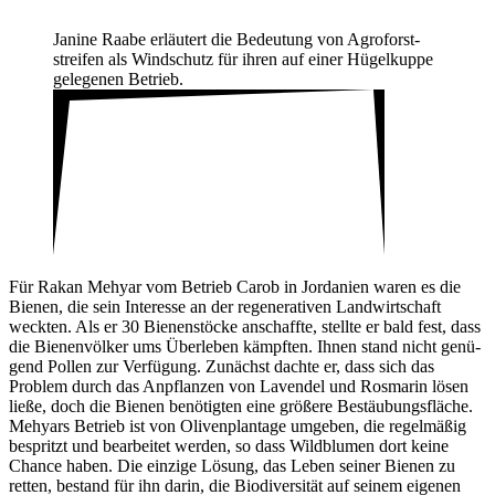
Janine Raabe erläu­tert die Bedeu­tung von Agro­forst­
streifen als Wind­schutz für ihren auf einer Hügel­kuppe
gele­genen Betrieb.
Für Rakan Mehyar vom Betrieb Carob in Jorda­nien waren es die
Bienen, die sein Inter­esse an der rege­ne­ra­tiven Land­wirt­schaft
weckten. Als er 30 Bienen­stöcke anschaffte, stellte er bald fest, dass
die Bienen­völker ums Über­leben kämpften. Ihnen stand nicht genü­
gend Pollen zur Verfü­gung. Zunächst dachte er, dass sich das
Problem durch das Anpflanzen von Lavendel und Rosmarin lösen
ließe, doch die Bienen benö­tigten eine größere Bestäu­bungs­fläche.
Mehyars Betrieb ist von Oliven­plan­tage umgeben, die regel­mäßig
bespritzt und bear­beitet werden, so dass Wild­blumen dort keine
Chance haben. Die einzige Lösung, das Leben seiner Bienen zu
retten, bestand für ihn darin, die Biodi­ver­sität auf seinem eigenen