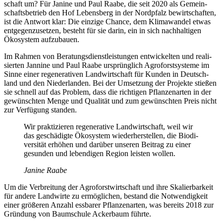
schaft um? Für Janine und Paul Raabe, die seit 2020 als Gemein­
schafts­be­trieb den Hof Lebens­berg in der Nord­pfalz bewirt­schaften,
ist die Antwort klar: Die einzige Chance, dem Klima­wandel etwas
entge­gen­zu­setzen, besteht für sie darin, ein in sich nach­hal­tigen
Ökosystem aufzu­bauen.
Im Rahmen von Bera­tungs­dienst­leis­tungen entwi­ckelten und reali­
sierten Jannine und Paul Raabe ursprüng­lich Agro­forst­sys­teme im
Sinne einer rege­ne­ra­tiven Land­wirt­schaft für Kunden in Deutsch­
land und den Nieder­landen. Bei der Umset­zung der Projekte stießen
sie schnell auf das Problem, dass die rich­tigen Pflan­zen­arten in der
gewünschten Menge und Qualität und zum gewünschten Preis nicht
zur Verfü­gung standen.
Wir prak­ti­zieren rege­ne­ra­tive Land­wirt­schaft, weil wir
das geschä­digte Ökosystem wieder­her­stellen, die Biodi­
ver­sität erhöhen und darüber unseren Beitrag zu einer
gesunden und leben­digen Region leisten wollen.
Janine Raabe
Um die Verbrei­tung der Agro­forst­wirt­schaft und ihre Skalier­bar­keit
für andere Land­wirte zu ermög­li­chen, bestand die Notwen­dig­keit
einer größeren Anzahl essbarer Pflan­zen­arten, was bereits 2018 zur
Grün­dung von Baum­schule Acker­baum führte.