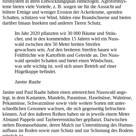
forst­system in ihren Entwick­lungs­plan einbe­zogen. Agro­forst­sys­
teme bieten viele Vorteile, z. B. sorgen sie für die Aussicht auf
höhere Erträge und weniger Erosion der Acker­krume, spenden
Schatten, schützen vor Wind, bilden eine Brand­schneise und bieten
darüber hinaus Insekten und anderen Tieren Schutz.
Im Jahr 2020 pflanzten wir 30 000 Bäume und Sträu­
cher, und in den kommenden 15 Jahren wird ein Nuss­
wald zwischen den 50 Meter breiten Streifen
gewachsen sein. Auf den brei­teren Streifen bauen wir
Feld­früchte wie Kartof­feln und Getreide an. Der Nuss­
wald spendet Schatten und bietet einen Wind­schutz,
was sehr wichtig ist, weil sich unser Betrieb auf einer
Hügel­kuppe befindet.
Janine Raabe
Janine und Paul Raabe haben einen arten­rei­chen Nuss­wald ange­
legt, in dem Kasta­nien, Mandeln, Para­nüsse, Hasel­nüsse, Walnüsse,
Pekan­nüsse, Schwarz­nüsse sowie viele weitere Sorten mit unter­
schied­li­chen Genomen wachsen, die sich gegen­seitig befruchten
können. Auf den äußeren Reihen haben sie in jeweils einem Meter
Abstand Pappeln und Taybee­ren­sträu­cher gepflanzt. Dazwi­schen
stehen Biomas­se­bäume, deren Mulch zur Unter­stüt­zung des Humus­
auf­baus im Boden sowie zum Schutz und zur Scho­nung des Bodens
nütz­lich ist.