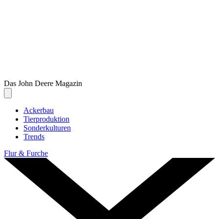
Das John Deere Magazin
Toggle navigation
Ackerbau
Tier­pro­duk­tion
Sonder­kul­turen
Trends
Flur & Furche