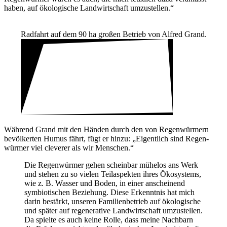
haben, auf ökolo­gi­sche Land­wirt­schaft umzu­stellen.“
Radfahrt auf dem 90 ha großen Betrieb von Alfred Grand.
Während Grand mit den Händen durch den von Regen­wür­mern
bevöl­kerten Humus fährt, fügt er hinzu: „Eigent­lich sind Regen­
würmer viel cleverer als wir Menschen.“
Die Regen­würmer gehen scheinbar mühelos ans Werk
und stehen zu so vielen Teil­aspekten ihres Ökosys­tems,
wie z. B. Wasser und Boden, in einer anschei­nend
symbio­ti­schen Bezie­hung. Diese Erkenntnis hat mich
darin bestärkt, unseren Fami­li­en­be­trieb auf ökolo­gi­sche
und später auf rege­ne­ra­tive Land­wirt­schaft umzu­stellen.
Da spielte es auch keine Rolle, dass meine Nach­barn