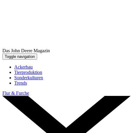
Das John Deere Magazin
Toggle navigation
Ackerbau
Tier­pro­duk­tion
Sonder­kul­turen
Trends
Flur & Furche