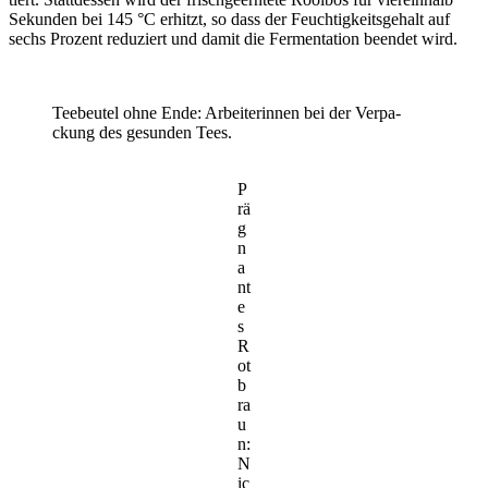
Sekunden bei 145 °C erhitzt, so dass der Feuch­tig­keits­ge­halt auf
sechs Prozent redu­ziert und damit die Fermen­ta­tion beendet wird.
Teebeutel ohne Ende: Arbei­te­rinnen bei der Verpa­
ckung des gesunden Tees.
P
rä
g
n
a
nt
e
s
R
ot
b
ra
u
n:
N
ic