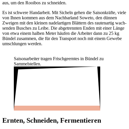
aus, um den Rooibos zu schneiden.
Es ist schwere Hand­ar­beit. Mit Sicheln gehen die Saison­kräfte, viele
von Ihnen kommen aus dem Nach­bar­land Soweto, den dünnen
Zweigen mit den kleinen nadel­ar­tigen Blät­tern des rauten­artig wach­
senden Busches zu Leibe. Die abge­trennten Enden mit einer Länge
von etwa einem halben Meter häufen die Arbeiter dann zu 25 kg
Bündel zusammen, die für den Trans­port noch mit einem Gewebe
umschlungen werden.
Saison­ar­beiter tragen Frisch­ge­erntes in Bündel zu
Sammel­stellen.
Ernten, Schneiden, Fermen­tieren