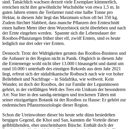
sind. Tatsäch­lich wachsen derzeit viele Exem­plare kümmer­lich,
errei­chen nicht ihre gewöhn­liche Wuchs­höhe von etwa 1,5 m. In
guten Jahren ernten die Teefarmer rund eine halbe Tonne pro
Hektar, in diesem Jahr liegt das Maximum schon oft bei 350 kg.
Zudem fürchtet Slab­bert, dass manche Pflanzen den Ernte­schnitt
einen halben Meter über dem Wurzel­stock nicht über­leben und nach
der Ernte eingehen werden. Spannte sich die Lebens­dauer der
Rooibos-Pflan­zungen früher über elf, zwölf Ernten, sind es heute
ledig­lich nur drei oder vier Ernten.
Dennoch: Trotz der Widrig­keiten geraten das Rooibos-Busi­ness und
die Anbauer in der Region nicht in Panik. Obgleich in diesem Jahr
die Ernte­menge wohl nicht über 13.000 t hinaus­geht und damit um
rund 10.000 t unter­halb des eins­tigen Rekords aus dem Jahr 2021
liegt, erfreut sich der südafri­ka­ni­sche Rotbusch nach wie vor hoher
Beliebt­heit und Nach­frage – in Südafrika, wie welt­weit. Kein
Wunder, ist doch der Rooibos, der zur Familie der Legu­mi­nosen
gehört, in der viel­fäl­tigen Welt des Tees ein Unikum der beson­deren
Art: Nur hier in den sandig-stei­nigen und trockenen Tälern mit
seiner einzig­ar­tigen Botanik ist der Rooibos zu Hause: Er gehört zur
ende­mi­schen Pflan­zen­so­zio­logie dieser Region.
Schon die Urein­wohner dieser bis heute sehr dünn besie­delten
bergigen Gegend, die Khoi und San, kannten die Vorteile dieser
gelb­blü­henden, eher unschein­baren Büsche. Enthält doch der