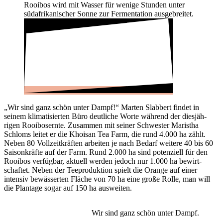
Rooibos wird mit Wasser für wenige Stunden unter
südafri­ka­ni­scher Sonne zur Fermen­ta­tion ausge­breitet.
„Wir sind ganz schön unter Dampf!“ Marten Slab­bert findet in
seinem klima­ti­sierten Büro deut­liche Worte während der dies­jäh­
rigen Rooi­bos­ernte. Zusammen mit seiner Schwester Maristha
Schloms leitet er die Khoisan Tea Farm, die rund 4.000 ha zählt.
Neben 80 Voll­zeit­kräften arbeiten je nach Bedarf weitere 40 bis 60
Saison­kräfte auf der Farm. Rund 2.000 ha sind poten­ziell für den
Rooibos verfügbar, aktuell werden jedoch nur 1.000 ha bewirt­
schaftet. Neben der Teepro­duk­tion spielt die Orange auf einer
intensiv bewäs­serten Fläche von 70 ha eine große Rolle, man will
die Plan­tage sogar auf 150 ha ausweiten.
Wir sind ganz schön unter Dampf.