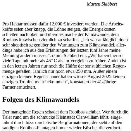
Marten Slab­bert
Pro Hektar müssen dafür 12.000 € inves­tiert werden. Die Arbeits­
kräfte seien aber knapp, die Löhne steigen, die Ener­gie­kosten
schießen nach oben und über­dies mache der Klima­wandel dem
Rooibos inzwi­schen ziem­lich zu schaffen. „Ich war anfäng­lich doch
sehr skep­tisch gegen­über den Warnungen zum Klima­wandel, aller­
dings habe ich aus den Erfah­rungen der letzten fünf Jahre meine
Meinung ändern müssen“, räumt Slab­bert ein. „Wir haben hier so
viele Tage mit mehr als 45° C als im Vergleich zu früher. Zudem ist
in den letzten Jahren nur noch die Hälfte der sonst übli­chen Regen­
menge gefallen. Jähr­lich nur noch etwa 250 mm. Außer einem
einzigen kleinen Regen­schauer haben wir seit August 2025 keinen
einzigen Tropfen mehr bekommen“, konsta­tiert der 41-jährige
Farmer ernüch­tert.
Folgen des Klima­wan­dels
Der mangelnde Regen schadet dem Rooibos sichtbar. Wer durch die
Täler rund um die schmucke Klein­stadt Clan­wil­liam fährt, einge­
rahmt durch bizarr-archai­sche Berg­for­ma­tionen, der sieht auf den
sandigen Rooibos-Plan­tagen immer wieder Büsche, die verdorrt