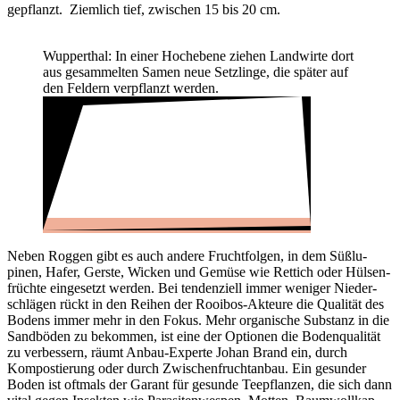
gepflanzt. Ziem­lich tief, zwischen 15 bis 20 cm.
Wupper­thal: In einer Hoch­ebene ziehen Land­wirte dort
aus gesam­melten Samen neue Setz­linge, die später auf
den Feldern verpflanzt werden.
Neben Roggen gibt es auch andere Frucht­folgen, in dem Süßlu­
pinen, Hafer, Gerste, Wicken und Gemüse wie Rettich oder Hülsen­
früchte einge­setzt werden. Bei tenden­ziell immer weniger Nieder­
schlägen rückt in den Reihen der Rooibos-Akteure die Qualität des
Bodens immer mehr in den Fokus. Mehr orga­ni­sche Substanz in die
Sand­böden zu bekommen, ist eine der Optionen die Boden­qua­lität
zu verbes­sern, räumt Anbau-Experte Johan Brand ein, durch
Kompos­tie­rung oder durch Zwischen­frucht­anbau. Ein gesunder
Boden ist oftmals der Garant für gesunde Teepflanzen, die sich dann