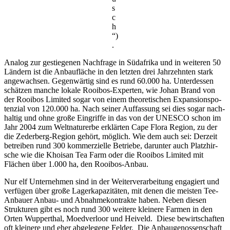
s
c
h
“)
.
Analog zur gestie­genen Nach­frage in Südafrika und in weiteren 50
Ländern ist die Anbau­fläche in den letzten drei Jahr­zehnten stark
ange­wachsen. Gegen­wärtig sind es rund 60.000 ha. Unter­dessen
schätzen manche lokale Rooibos-Experten, wie Johan Brand von
der Rooibos Limited sogar von einem theo­re­ti­schen Expan­si­ons­po­
ten­zial von 120.000 ha. Nach seiner Auffas­sung sei dies sogar nach­
haltig und ohne große Eingriffe in das von der UNESCO schon im
Jahr 2004 zum Welt­na­tur­erbe erklärten Cape Flora Region, zu der
die Zeder­berg-Region gehört, möglich. Wie dem auch sei: Derzeit
betreiben rund 300 kommer­zi­elle Betriebe, darunter auch Platz­hir­
sche wie die Khoisan Tea Farm oder die Rooibos Limited mit
Flächen über 1.000 ha, den Rooibos-Anbau.
Nur elf Unter­nehmen sind in der Weiter­ver­ar­bei­tung enga­giert und
verfügen über große Lager­ka­pa­zi­täten, mit denen die meisten Tee-
Anbauer Anbau- und Abnah­me­kon­trakte haben. Neben diesen
Struk­turen gibt es noch rund 300 weitere klei­nere Farmen in den
Orten Wupper­thal, Moed­ver­loor und Heiveld. Diese bewirt­schaften
oft klei­nere und eher abge­le­gene Felder. Die Anbau­ge­nos­sen­schaft