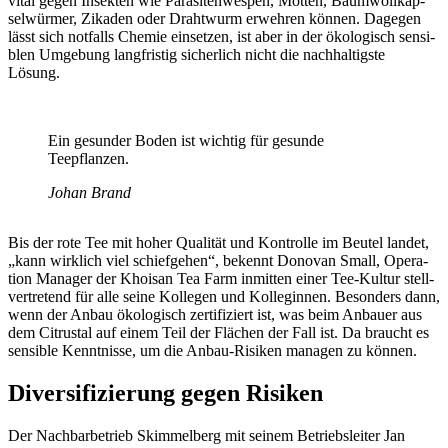
vital gegen Insekten wie Para­si­ten­wespen, Motten, Baum­woll­kap­
sel­würmer, Zikaden oder Draht­wurm erwehren können. Dagegen
lässt sich notfalls Chemie einsetzen, ist aber in der ökolo­gisch sensi­
blen Umge­bung lang­fristig sicher­lich nicht die nach­hal­tigste
Lösung.
Ein gesunder Boden ist wichtig für gesunde
Teepflanzen.
Johan Brand
Bis der rote Tee mit hoher Qualität und Kontrolle im Beutel landet,
„kann wirk­lich viel schief­gehen“, bekennt Donovan Small, Opera­
tion Manager der Khoisan Tea Farm inmitten einer Tee-Kultur stell­
ver­tre­tend für alle seine Kollegen und Kolle­ginnen. Beson­ders dann,
wenn der Anbau ökolo­gisch zerti­fi­ziert ist, was beim Anbauer aus
dem Citrustal auf einem Teil der Flächen der Fall ist. Da braucht es
sensible Kennt­nisse, um die Anbau-Risiken managen zu können.
Diver­si­fi­zie­rung gegen Risiken
Der Nach­bar­be­trieb Skim­mel­berg mit seinem Betriebs­leiter Jan