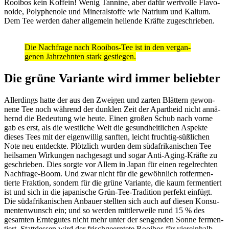
Rooibos kein Koffein! Wenig Tannine, aber dafür wert­volle Flavo­
noide, Poly­phe­nole und Mine­ral­stoffe wie Natrium und Kalium.
Dem Tee werden daher allge­mein heilende Kräfte zuge­schrieben.
Die Nach­frage nach Rooibos-Tee ist in den vergan­
genen Jahr­zehnten stark gestiegen.
Die grüne Vari­ante wird immer beliebter
Aller­dings hatte der aus den Zweigen und zarten Blät­tern gewon­
nene Tee noch während der dunklen Zeit der Apart­heid nicht annä­
hernd die Bedeu­tung wie heute. Einen großen Schub nach vorne
gab es erst, als die west­liche Welt die gesund­heit­li­chen Aspekte
dieses Tees mit der eigen­willig sanften, leicht fruchtig-süßli­chen
Note neu entdeckte. Plötz­lich wurden dem südafri­ka­ni­schen Tee
heil­samen Wirkungen nach­ge­sagt und sogar Anti-Aging-Kräfte zu
geschrieben. Dies sorgte vor Allem in Japan für einen regel­rechten
Nach­frage-Boom. Und zwar nicht für die gewöhn­lich rotfer­men­
tierte Frak­tion, sondern für die grüne Vari­ante, die kaum fermen­tiert
ist und sich in die japa­ni­sche Grün-Tee-Tradi­tion perfekt einfügt.
Die südafri­ka­ni­schen Anbauer stellten sich auch auf diesen Konsu­
men­ten­wunsch ein; und so werden mitt­ler­weile rund 15 % des
gesamten Ernte­gutes nicht mehr unter der sengenden Sonne fermen­
tiert. Statt­dessen wird der frisch­ge­ern­tete Rooibos für vier­ein­halb