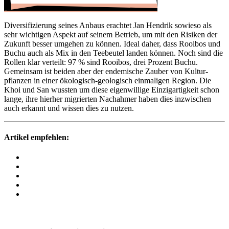
Diver­si­fi­zie­rung seines Anbaus erachtet Jan Hendrik sowieso als
sehr wich­tigen Aspekt auf seinem Betrieb, um mit den Risiken der
Zukunft besser umgehen zu können. Ideal daher, dass Rooibos und
Buchu auch als Mix in den Teebeutel landen können. Noch sind die
Rollen klar verteilt: 97 % sind Rooibos, drei Prozent Buchu.
Gemeinsam ist beiden aber der ende­mi­sche Zauber von Kultur­
pflanzen in einer ökolo­gisch-geolo­gisch einma­ligen Region. Die
Khoi und San wussten um diese eigen­wil­lige Einzig­ar­tig­keit schon
lange, ihre hierher migrierten Nach­ahmer haben dies inzwi­schen
auch erkannt und wissen dies zu nutzen.
Artikel empfehlen: