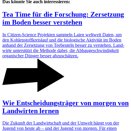
Das könnte Sie auch interessieren:
Tea Time für die Forschung: Zerset­zung
im Boden besser verstehen
In Citizen-Science Projekten sammeln Laien welt­weit Daten, um
den Kohlen­stoff­kreis­lauf und die biolo­gi­sche Akti­vität im Boden
anhand der Zerset­zung von Teebeu­teln besser zu verstehen. Land­
wirte unter­stützt die Methode dabei, die Abbau­ge­schwin­dig­keit
orga­ni­scher Dünger besser abzu­schätzen.
Wie Entschei­dungs­träger von morgen von
Land­wirten lernen
Die Zukunft der Land­wirt­schaft und der Umwelt hängt von der
Jugend von heute ab – und der Jugend von morgen. Für einen