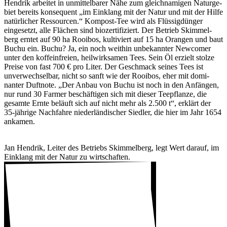
Hendrik arbeitet in unmit­tel­barer Nähe zum gleich­na­migen Natur­ge­
biet bereits konse­quent „im Einklang mit der Natur und mit der Hilfe
natür­li­cher Ressourcen.“ Kompost-Tee wird als Flüs­sig­dünger
einge­setzt, alle Flächen sind biozer­ti­fi­ziert. Der Betrieb Skim­mel­
berg erntet auf 90 ha Rooibos, kulti­viert auf 15 ha Orangen und baut
Buchu ein. Buchu? Ja, ein noch weithin unbe­kannter Newcomer
unter den koffe­in­freien, heil­wirk­samen Tees. Sein Öl erzielt stolze
Preise von fast 700 € pro Liter. Der Geschmack seines Tees ist
unver­wech­selbar, nicht so sanft wie der Rooibos, eher mit domi­
nanter Duft­note. „Der Anbau von Buchu ist noch in den Anfängen,
nur rund 30 Farmer beschäf­tigen sich mit dieser Teepflanze, die
gesamte Ernte beläuft sich auf nicht mehr als 2.500 t“, erklärt der
35-jährige Nach­fahre nieder­län­di­scher Siedler, die hier im Jahr 1654
ankamen.
Jan Hendrik, Leiter des Betriebs Skim­mel­berg, legt Wert darauf, im
Einklang mit der Natur zu wirt­schaften.