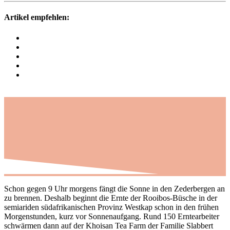
Artikel empfehlen:
Schon gegen 9 Uhr morgens fängt die Sonne in den Zeder­bergen an
zu brennen. Deshalb beginnt die Ernte der Rooibos-Büsche in der
semia­riden südafri­ka­ni­schen Provinz Westkap schon in den frühen
Morgen­stunden, kurz vor Sonnen­auf­gang. Rund 150 Ernte­ar­beiter
schwärmen dann auf der Khoisan Tea Farm der Familie Slab­bert