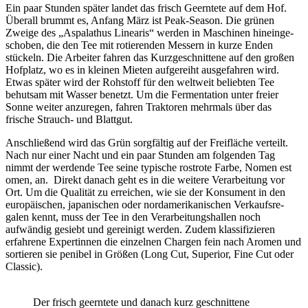
Ein paar Stunden später landet das frisch Geern­tete auf dem Hof.
Überall brummt es, Anfang März ist Peak-Season. Die grünen
Zweige des „Aspa­la­thus Linearis“ werden in Maschinen hinein­ge­
schoben, die den Tee mit rotie­renden Messern in kurze Enden
stückeln. Die Arbeiter fahren das Kurz­ge­schnit­tene auf den großen
Hofplatz, wo es in kleinen Mieten aufge­reiht ausge­fahren wird.
Etwas später wird der Rohstoff für den welt­weit beliebten Tee
behutsam mit Wasser benetzt. Um die Fermen­ta­tion unter freier
Sonne weiter anzu­regen, fahren Trak­toren mehr­mals über das
frische Strauch- und Blattgut.
Anschlie­ßend wird das Grün sorg­fältig auf der Frei­fläche verteilt.
Nach nur einer Nacht und ein paar Stunden am folgenden Tag
nimmt der werdende Tee seine typi­sche rost­rote Farbe, Nomen est
omen, an. Direkt danach geht es in die weitere Verar­bei­tung vor
Ort. Um die Qualität zu errei­chen, wie sie der Konsu­ment in den
euro­päi­schen, japa­ni­schen oder nord­ame­ri­ka­ni­schen Verkaufs­re­
galen kennt, muss der Tee in den Verar­bei­tungs­hallen noch
aufwändig gesiebt und gerei­nigt werden. Zudem klas­si­fi­zieren
erfah­rene Exper­tinnen die einzelnen Chargen fein nach Aromen und
sortieren sie penibel in Größen (Long Cut, Supe­rior, Fine Cut oder
Classic).
Der frisch geern­tete und danach kurz geschnit­tene