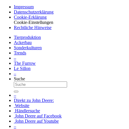
Impressum
Datenschutz­erklärung
Cookie-Erklä­rung
Cookie-Einstellungen
Recht­liche Hinweise
Tier­pro­duk­tion
Ackerbau
Sonder­kul­turen
Trends
–
The Furrow
Le Sillon
–
Suche
–
Direkt zu John Deere:
Website
Händ­ler­suche
John Deere auf Face­book
John Deere auf Youtube
–