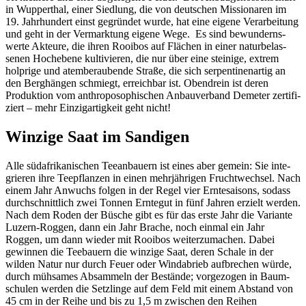
in Wupper­thal, einer Sied­lung, die von deut­schen Missio­naren im
19. Jahr­hun­dert einst gegründet wurde, hat eine eigene Verar­bei­tung
und geht in der Vermark­tung eigene Wege. Es sind bewun­derns­
werte Akteure, die ihren Rooibos auf Flächen in einer natur­be­las­
senen Hoch­ebene kulti­vieren, die nur über eine stei­nige, extrem
holp­rige und atem­be­rau­bende Straße, die sich serpen­ti­nen­artig an
den Berg­hängen schmiegt, erreichbar ist. Oben­drein ist deren
Produk­tion vom anthro­po­so­phi­schen Anbau­ver­band Demeter zerti­fi­
ziert – mehr Einzig­ar­tig­keit geht nicht!
Winzige Saat im Sandigen
Alle südafri­ka­ni­schen Teean­bauern ist eines aber gemein: Sie inte­
grieren ihre Teepflanzen in einen mehr­jäh­rigen Frucht­wechsel. Nach
einem Jahr Anwuchs folgen in der Regel vier Ernte­sai­sons, sodass
durch­schnitt­lich zwei Tonnen Erntegut in fünf Jahren erzielt werden.
Nach dem Roden der Büsche gibt es für das erste Jahr die Vari­ante
Luzern-Roggen, dann ein Jahr Brache, noch einmal ein Jahr
Roggen, um dann wieder mit Rooibos weiter­zu­ma­chen. Dabei
gewinnen die Teebauern die winzige Saat, deren Schale in der
wilden Natur nur durch Feuer oder Wind­ab­rieb aufbre­chen würde,
durch mühsames Absam­meln der Bestände; vorge­zogen in Baum­
schulen werden die Setz­linge auf dem Feld mit einem Abstand von
45 cm in der Reihe und bis zu 1,5 m zwischen den Reihen