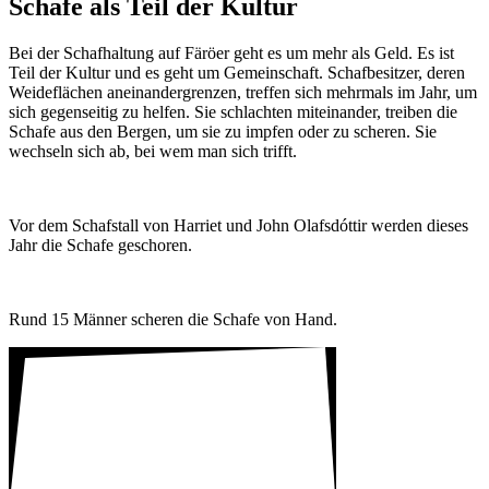
Schafe als Teil der Kultur
Bei der Schaf­hal­tung auf Färöer geht es um mehr als Geld. Es ist
Teil der Kultur und es geht um Gemein­schaft. Schaf­be­sitzer, deren
Weide­flä­chen anein­an­der­grenzen, treffen sich mehr­mals im Jahr, um
sich gegen­seitig zu helfen. Sie schlachten mitein­ander, treiben die
Schafe aus den Bergen, um sie zu impfen oder zu scheren. Sie
wech­seln sich ab, bei wem man sich trifft.
Vor dem Schaf­stall von Harriet und John Olaf­sdóttir werden dieses
Jahr die Schafe geschoren.
Rund 15 Männer scheren die Schafe von Hand.