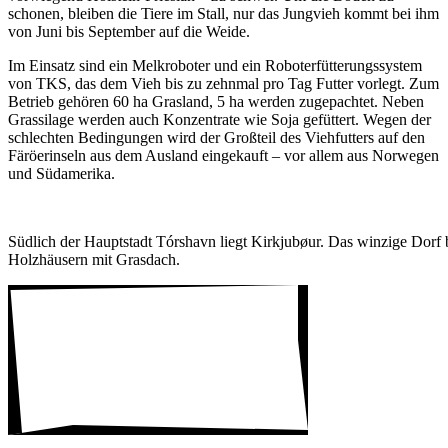
schonen, bleiben die Tiere im Stall, nur das Jung­vieh kommt bei ihm
von Juni bis September auf die Weide.
Im Einsatz sind ein Melk­ro­boter und ein Robo­ter­füt­te­rungs­system
von TKS, das dem Vieh bis zu zehnmal pro Tag Futter vorlegt. Zum
Betrieb gehören 60 ha Gras­land, 5 ha werden zuge­pachtet. Neben
Gras­si­lage werden auch Konzen­trate wie Soja gefüt­tert. Wegen der
schlechten Bedin­gungen wird der Groß­teil des Vieh­fut­ters auf den
Färö­er­in­seln aus dem Ausland einge­kauft – vor allem aus Norwegen
und Südame­rika.
Südlich der Haupt­stadt Tórshavn liegt Kirk­ju­bøur. Das winzige Dor
Holz­häu­sern mit Gras­dach.