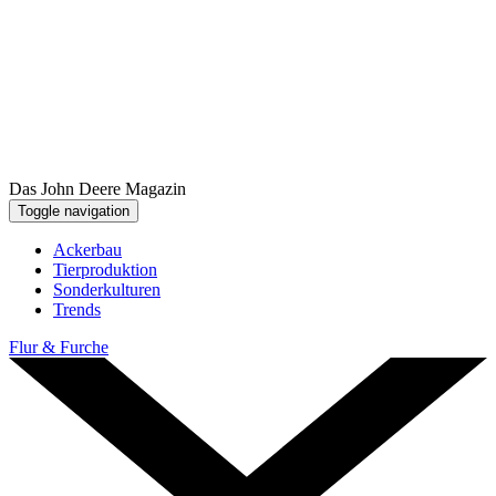
Das John Deere Magazin
Toggle navigation
Ackerbau
Tier­pro­duk­tion
Sonder­kul­turen
Trends
Flur & Furche