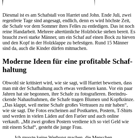
Diesmal ist es am Schaf­stall von Harriet und John. Ende Juli, zwei
regen­freie Tage sind ange­sagt, endlich, denn es wird höchste Zeit,
die Schafe vor dem Sommer ihres Felles zu entle­digen. Das ist noch
reine Hand­ar­beit. Mehrere alter­tüm­liche Holz­böcke stehen bereit. Es
braucht zwei starke Männer, um ein Schaf auf einen Bock zu hieven
und den Kopf in der Holz­klappe zu befes­tigen. Rund 15 Männer
sind da, auch die Kinder dürfen mitma­chen.
Moderne Ideen für eine profi­table Schaf­
hal­tung
Obwohl sie kriti­siert wird, wie sie sagt, will Harriet beweisen, dass
man mit der Schaf­hal­tung auch etwas verdienen kann. Vor ein paar
Jahren hat sie begonnen, ihre Schafe zu foto­gra­fieren. Beein­dru­
ckende Nahauf­nahmen, die Schafe tragen Blumen und Kopf­kränze.
„Das klappt, weil meine Schafe großes Vertrauen zu mir haben“,
wie sie sagt. Die Fotos erscheinen auf Post­karten, Postern, T-Shirts
und werden in vielen Läden auf den Faröer und auch online
verkauft. „Mit zwei großen Postern verdiene ich so viel Geld wie
mit einem Schaf“, gesteht die junge Frau.
Ich musste keine Werbung machen, die Menschen