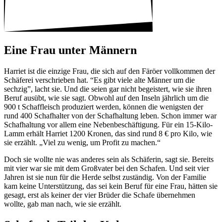
Eine Frau unter Männern
Harriet ist die einzige Frau, die sich auf den Färöer voll­kommen der
Schä­ferei verschrieben hat. “Es gibt viele alte Männer um die
sechzig”, lacht sie. Und die seien gar nicht begeis­tert, wie sie ihren
Beruf ausübt, wie sie sagt. Obwohl auf den Inseln jähr­lich um die
900 t Schaf­fleisch produ­ziert werden, können die wenigsten der
rund 400 Schaf­halter von der Schaf­hal­tung leben. Schon immer war
Schaf­hal­tung vor allem eine Neben­be­schäf­ti­gung. Für ein 15-Kilo-
Lamm erhält Harriet 1200 Kronen, das sind rund 8 € pro Kilo, wie
sie erzählt. „Viel zu wenig, um Profit zu machen.“
Doch sie wollte nie was anderes sein als Schä­ferin, sagt sie. Bereits
mit vier war sie mit dem Groß­vater bei den Schafen. Und seit vier
Jahren ist sie nun für die Herde selbst zuständig. Von der Familie
kam keine Unter­stüt­zung, das sei kein Beruf für eine Frau, hätten sie
gesagt, erst als keiner der vier Brüder die Schafe über­nehmen
wollte, gab man nach, wie sie erzählt.