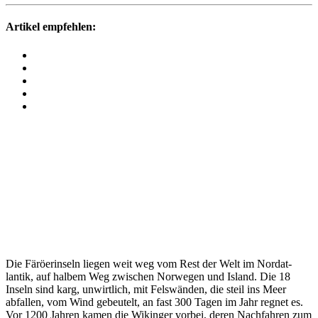
Artikel empfehlen:
Die Färö­er­in­seln liegen weit weg vom Rest der Welt im Nord­at­
lantik, auf halbem Weg zwischen Norwegen und Island. Die 18
Inseln sind karg, unwirt­lich, mit Fels­wänden, die steil ins Meer
abfallen, vom Wind gebeu­telt, an fast 300 Tagen im Jahr regnet es.
Vor 1200 Jahren kamen die Wikinger vorbei, deren Nach­fahren zum