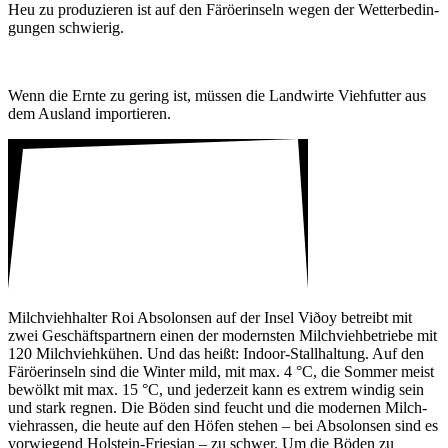
Heu zu produ­zieren ist auf den Färö­er­in­seln wegen der Wetter­be­din­
gungen schwierig.
Wenn die Ernte zu gering ist, müssen die Land­wirte Vieh­futter aus
dem Ausland impor­tieren.
Milch­vieh­halter Roi Abso­lonsen auf der Insel Viðoy betreibt mit
zwei Geschäfts­part­nern einen der modernsten Milch­vieh­be­triebe mit
120 Milch­vieh­kühen. Und das heißt: Indoor-Stall­hal­tung. Auf den
Färö­er­in­seln sind die Winter mild, mit max. 4 °C, die Sommer meist
bewölkt mit max. 15 °C, und jeder­zeit kann es extrem windig sein
und stark regnen. Die Böden sind feucht und die modernen Milch­
vieh­rassen, die heute auf den Höfen stehen – bei Abso­lonsen sind es
vorwie­gend Holstein-Frie­sian – zu schwer. Um die Böden zu