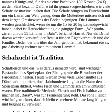
nanntes Königs­land, für das sie eine Pacht von 180 Kronen (24 €)
an den Staat bezahlt. Dafür wird ihr genau vorge­schrieben, wie viele
Schafe sie maximal halten darf. Die Schafe bringen im Durch­schnitt
nur ein Lamm zur Welt, genug, denn die Mutter­tiere müssen sich mit
dem kargen Grasbe­wuchs der Böden begnügen. Die Lämmer
werden geschlachtet, wenn sie um die 15 bis 20 kg Lebend­ge­wicht
haben, dabei ist Haus­schlach­tung die gängige Form. „Wir produ­
zieren um die 55 Lämmer im Jahr“, berichtet Harriet. Nur ein Drittel
davon werden verkauft, der Rest ist für den Eigen­ver­brauch und die
Familie. „Jeder, der uns über das Jahr geholfen hat, bekommt etwas,
pro Arbeitstag rechnet man mit einem Lamm.“
Schaf­zucht ist Tradi­tion
Schaf­fleisch und das, was daraus gemacht wird, sind wich­tiger
Bestand­teil des Spei­se­plans der Färinger, wie die Bewohner der
Färö­er­in­seln heißen. Heute werden zwar viele Lebens­mittel aus
Däne­mark impor­tiert, doch Jahr­hun­derte lang hat die Natur den
Spei­se­plan diktiert, wobei Fisch und Lamm­fleisch am wich­tigsten
waren. Eine tradi­tio­nelle Methode, Fleisch und Fisch haltbar zu
machen ist „Raest“, was für Fermen­tie­rung steht. Das rohe Fleisch
wird luft­ge­trocknet, danach bleibt es mehrere Monate lang hängen
und beginnt zu verwesen.