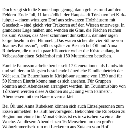
Doch zeigt sich die Sonne lange genug, dann geht es rund auf den
Feldern. Ende Juli, 11 km südlich der Haupt­stadt Tórshavn bei Kirk­
ju­bøur – einem winzigen Dorf aus schwarzen Holz­häu­sern mit
Gras­dach – sind gleich vier Trak­toren auf den Wiesen unter­wegs. In
gran­dioser Lage mähen und wenden sie Gras, die Flächen reichen
bis zum Wasser, das Meer schim­mert dunkel­blau, dahinter ragen
karge Inseln in den Himmel. „Das waren sicher die vier Söhne von
Jóannes Patursson“, heißt es später zu Besuch bei Óli und Anna
Rubeksen, die nur ein paar Kilo­meter weiter die Küste entlang in
Velbastaður einen Schä­ferhof mit 150 Mutter­tieren betreiben.
Familie Patursson arbeite bereits seit 17 Gene­ra­tionen als Land­wirte
und soll der am längsten bestehende bäuer­liche Fami­li­en­be­trieb der
Welt sein. Ihr Bauern­haus in Kirk­ju­bøur stamme von 1350 und für
50 Kronen Eintritt könne man es sich ansehen. Für Gruppen
könnten auch Abend­essen arran­giert werden. Im Touris­mus­büro von
Tórshavn werden diese Aktionen als „Dining with Farmers“,
Abend­essen mit den Bauern vermarktet.
Bei Óli und Anna Rubeksen können sich auch Einzel­per­sonen zum
Essen anmelden. Es läuft hervor­ra­gend. Bekochten die Rubeksen zu
Beginn nur einmal im Monat Gäste, ist es inzwi­schen zweimal die
Woche. An diesem Abend sitzen 16 Menschen um den großen
Wohn­zim­mer­tisch, um mit Leckerem aus Zutaten vom Hof