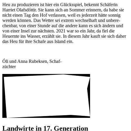
Heu zu produ­zieren ist hier ein Glücks­spiel, bekennt Schä­ferin
Harriet Olaf­sdóttir. Sie kann sich an Sommer erin­nern, da habe sie
nicht einen Tag den Hof verlassen, weil es jeder­zeit hätte sonnig
werden können. Das Wetter sei extrem wech­sel­haft und unbe­re­
chenbar, von einer Stunde auf die andere kann es sich ändern und
von einer Insel zur nächsten. 2021 war so ein Jahr, da fiel die
Heuernte ins Wasser, erzählt sie. In diesem Jahr kauft sie sich daher
das Heu für ihre Schafe aus Island ein.
Óli und Anna Rubeksen, Schaf­
züchter
Land­wirte in 17. Gene­ra­tion