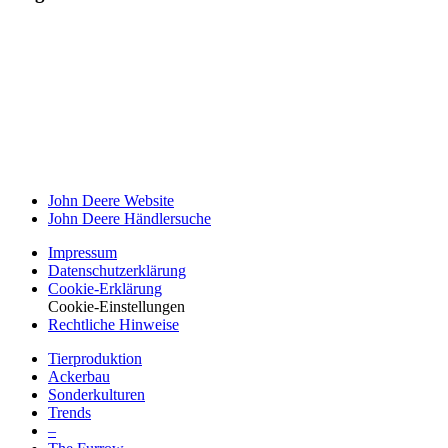
John Deere Website
John Deere Händ­ler­suche
Impressum
Datenschutz­erklärung
Cookie-Erklä­rung
Cookie-Einstellungen
Recht­liche Hinweise
Tier­pro­duk­tion
Ackerbau
Sonder­kul­turen
Trends
–