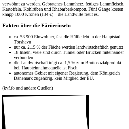
verwöhnt zu werden. Gebra­tenes Lamm­herz, fettiges Lamm­fleisch,
Kartof­feln, Kohl­rüben und Rhabar­ber­kom­pott. Fünf Gänge kosten
knapp 1000 Kronen (134 €) – die Land­wirte freut es.
Fakten über die Färö­er­in­seln
ca. 53.900 Einwohner, fast die Hälfte lebt in der Haupt­stadt
Tórshavn
nur ca. 2,15 % der Fläche werden land­wirt­schaft­lich genutzt
18 Inseln, viele sind durch Tunnel oder Brücken mitein­ander
verbunden
die Land­wirt­schaft trägt ca. 1,5 % zum Brut­to­so­zi­al­pro­dukt
bei, Haupt­ein­nah­me­quelle ist Fisch
auto­nomes Gebiet mit eigener Regie­rung, dem König­reich
Däne­mark zuge­hörig, kein Mitglied der EU.
(kvf.fo und andere Quellen)