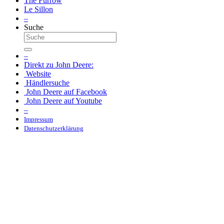
The Furrow
Le Sillon
–
Suche
–
Direkt zu John Deere:
Website
Händ­ler­suche
John Deere auf Face­book
John Deere auf Youtube
–
Impressum
Daten­schutz­er­klä­rung