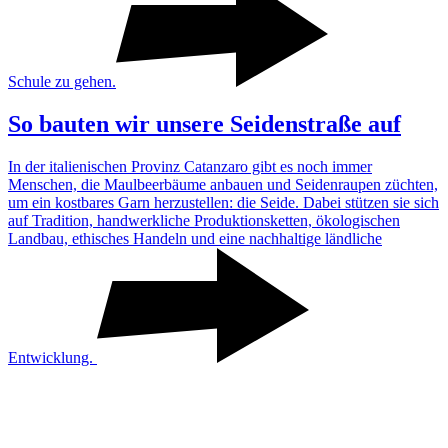
Schule zu gehen.
So bauten wir unsere Seiden­straße auf
In der italie­ni­schen Provinz Catanzaro gibt es noch immer
Menschen, die Maul­beer­bäume anbauen und Seiden­raupen züchten,
um ein kost­bares Garn herzu­stellen: die Seide. Dabei stützen sie sich
auf Tradi­tion, hand­werk­liche Produk­ti­ons­ketten, ökolo­gi­schen
Landbau, ethi­sches Handeln und eine nach­hal­tige länd­liche
Entwick­lung.