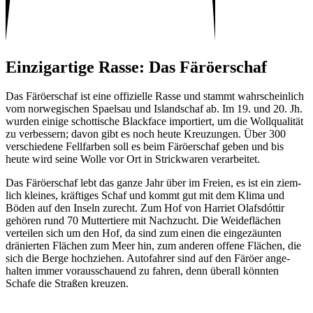
Einzig­ar­tige Rasse: Das Färö­er­schaf
Das Färö­er­schaf ist eine offi­zi­elle Rasse und stammt wahr­schein­lich
vom norwe­gi­schen Spaelsau und Island­schaf ab. Im 19. und 20. Jh.
wurden einige schot­ti­sche Black­face impor­tiert, um die Woll­qua­lität
zu verbes­sern; davon gibt es noch heute Kreu­zungen. Über 300
verschie­dene Fell­farben soll es beim Färö­er­schaf geben und bis
heute wird seine Wolle vor Ort in Strick­waren verar­beitet.
Das Färö­er­schaf lebt das ganze Jahr über im Freien, es ist ein ziem­
lich kleines, kräf­tiges Schaf und kommt gut mit dem Klima und
Böden auf den Inseln zurecht. Zum Hof von Harriet Olaf­sdóttir
gehören rund 70 Mutter­tiere mit Nach­zucht. Die Weide­flä­chen
verteilen sich um den Hof, da sind zum einen die einge­zäunten
dränierten Flächen zum Meer hin, zum anderen offene Flächen, die
sich die Berge hoch­ziehen. Auto­fahrer sind auf den Färöer ange­
halten immer voraus­schauend zu fahren, denn überall könnten
Schafe die Straßen kreuzen.