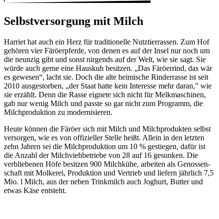
Selbst­ver­sor­gung mit Milch
Harriet hat auch ein Herz für tradi­tio­nelle Nutz­tier­rassen. Zum Hof
gehören vier Färö­er­pferde, von denen es auf der Insel nur noch um
die neunzig gibt und sonst nirgends auf der Welt, wie sie sagt. Sie
würde auch gerne eine Hauskuh besitzen. „Das Färö­er­rind, das wär
es gewesen“, lacht sie. Doch die alte heimi­sche Rinder­rasse ist seit
2010 ausge­storben, „der Staat hatte kein Inter­esse mehr daran,” wie
sie erzählt. Denn die Rasse eignete sich nicht für Melk­ma­schinen,
gab nur wenig Milch und passte so gar nicht zum Programm, die
Milch­pro­duk­tion zu moder­ni­sieren.
Heute können die Färöer sich mit Milch und Milch­pro­dukten selbst
versorgen, wie es von offi­zi­eller Stelle heißt. Allein in den letzten
zehn Jahren sei die Milch­pro­duk­tion um 10 % gestiegen, dafür ist
die Anzahl der Milch­vieh­be­triebe von 28 auf 16 gesunken. Die
verblie­benen Höfe besitzen 900 Milch­kühe, arbeiten als Genos­sen­
schaft mit Molkerei, Produk­tion und Vertrieb und liefern jähr­lich 7,5
Mio. l Milch, aus der neben Trink­milch auch Joghurt, Butter und
etwas Käse entsteht.