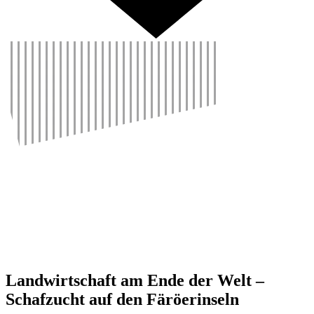
Land­wirt­schaft am Ende der Welt –
Schaf­zucht auf den Färö­er­in­seln