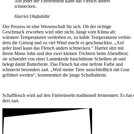
Auf jeder der Farö­er­in­seln kann das Fleisch anders
schme­cken.
Harriet Olaf­sdóttir
Der Prozess ist eine Wissen­schaft für sich. Ob der rich­tige
Geschmack erworben wird oder nicht, hängt vom Klima ab;
wärmere Tempe­ra­turen verderben es, zu kühle Tempe­ra­turen verhin­
dern die Gärung und zu viel Wind macht es geschmacklos. „Auf
jeder Insel kann das Fleisch anders schme­cken.“ Harriet sitzt mit
ihrem Mann John und den zwei kleinen Töch­tern beim Abend­brot;
sie schneidet von einer Lamm­keule hauch­dünne Scheiben ab und
belegt damit Butter­brote. Das Fleisch hat eine tief­rote Farbe und
schmeckt beson­ders zart. „Weil meine Tiere ausschließ­lich mit Gras
gefüt­tert werden“, kommen­tiert die junge Schaf­hal­terin.
Schaf­fleisch wird auf den Färö­er­in­seln tradi­tio­nell fermen­tiert. Es hat
ders zart.