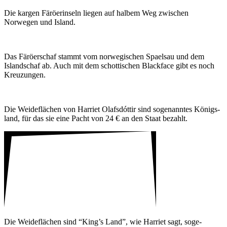
Die kargen Färö­er­in­seln liegen auf halbem Weg zwischen
Norwegen und Island.
Das Färö­er­schaf stammt vom norwe­gi­schen Spaelsau und dem
Island­schaf ab. Auch mit dem schot­ti­schen Black­face gibt es noch
Kreu­zungen.
Die Weide­flä­chen von Harriet Olaf­sdóttir sind soge­nanntes Königs­
land, für das sie eine Pacht von 24 € an den Staat bezahlt.
Die Weide­flä­chen sind “King’s Land”, wie Harriet sagt, soge­