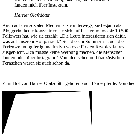
fanden mich über Insta­gram.
Harriet Olaf­sdóttir
Auch auf den sozialen Medien ist sie unter­wegs, sie begann als
Blog­gerin, heute konzen­triert sie sich auf Insta­gram, wo sie 10.500
Follo­wers hat, wie sie erzählt. „Die Leute inter­es­sieren sich dafür,
was auf unserem Hof passiert.“ Seit diesem Sommer ist auch die
Feri­en­woh­nung fertig und im Nu war sie für den Rest des Jahres
ausge­bucht. „Ich musste keine Werbung machen, die Menschen
fanden mich über Insta­gram.“ Vom deut­schen und fran­zö­si­schen
Fern­sehen waren sie auch schon da.
Zum Hof von Harriet Olaf­sdóttir gehören auch Färö­er­pferde. Von dieser