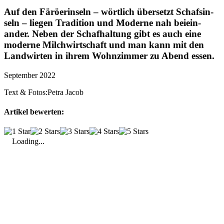
Auf den Färö­er­in­seln – wört­lich über­setzt Schafs­in­
seln – liegen Tradi­tion und Moderne nah beiein­
ander. Neben der Schaf­hal­tung gibt es auch eine
moderne Milch­wirt­schaft und man kann mit den
Land­wirten in ihrem Wohn­zimmer zu Abend essen.
September 2022
Text & Fotos:
Petra Jacob
Artikel bewerten:
Loading...