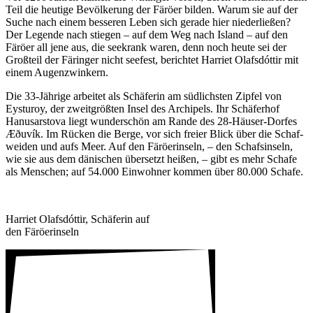
Teil die heutige Bevöl­ke­rung der Färöer bilden. Warum sie auf der
Suche nach einem besseren Leben sich gerade hier nieder­ließen?
Der Legende nach stiegen – auf dem Weg nach Island – auf den
Färöer all jene aus, die seekrank waren, denn noch heute sei der
Groß­teil der Färinger nicht seefest, berichtet Harriet Olaf­sdóttir mit
einem Augen­zwin­kern.
Die 33-Jährige arbeitet als Schä­ferin am südlichsten Zipfel von
Eysturoy, der zweit­größten Insel des Archi­pels. Ihr Schä­ferhof
Hanus­ar­stova liegt wunder­schön am Rande des 28-Häuser-Dorfes
Æðuvík. Im Rücken die Berge, vor sich freier Blick über die Schaf­
weiden und aufs Meer. Auf den Färö­er­in­seln, – den Schafs­in­seln,
wie sie aus dem däni­schen über­setzt heißen, – gibt es mehr Schafe
als Menschen; auf 54.000 Einwohner kommen über 80.000 Schafe.
Harriet Olaf­sdóttir, Schä­ferin auf
den Färö­er­in­seln