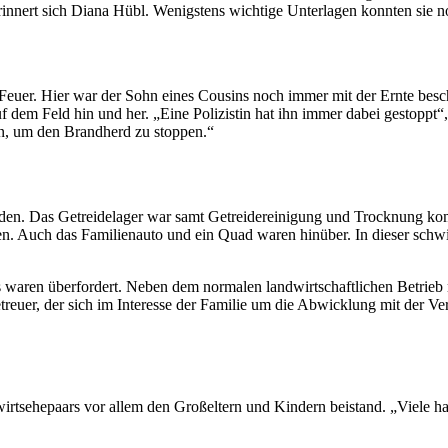
, erin­nert sich Diana Hübl. Wenigs­tens wich­tige Unter­lagen konnten si
 Feuer. Hier war der Sohn eines Cousins noch immer mit der Ernte besch
 dem Feld hin und her. „Eine Poli­zistin hat ihn immer dabei gestoppt“,
en, um den Brand­herd zu stoppen.“
en. Das Getreide­lager war samt Getreide­reinigung und Trock­nung ko
. Auch das Familien­auto und ein Quad waren hinüber. In dieser schwie­
waren über­for­dert. Neben dem normalen landwirt­schaftlichen Betrieb 
euer, der sich im Inter­esse der Familie um die Abwick­lung mit der Vers
irts­ehepaars vor allem den Groß­el­tern und Kindern beistand. „Viele h