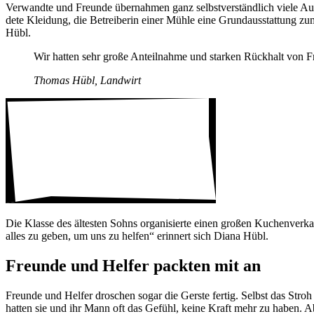
Verwandte und Freunde über­nahmen ganz selbst­verständlich viele Aufg
dete Klei­dung, die Betrei­berin einer Mühle eine Grund­ausstattung zu
Hübl.
Wir hatten sehr große Anteil­nahme und starken Rück­halt von 
Thomas Hübl, Land­wirt
Die Klasse des ältesten Sohns orga­ni­sierte einen großen Kuchen­ver­ka
alles zu geben, um uns zu helfen“ erin­nert sich Diana Hübl.
Freunde und Helfer packten mit an
Freunde und Helfer droschen sogar die Gerste fertig. Selbst das Stro
hatten sie und ihr Mann oft das Gefühl, keine Kraft mehr zu haben. Aber