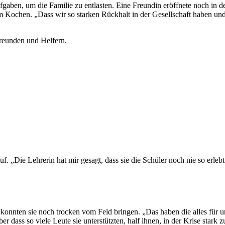
aben, um die Familie zu entlasten. Eine Freundin eröff­nete noch in de
m Kochen. „Dass wir so starken Rück­halt in der Gesell­schaft haben und 
Freunden und Helfern.
uf. „Die Lehrerin hat mir gesagt, dass sie die Schüler noch nie so erleb
h konnten sie noch trocken vom Feld bringen. „Das haben die alles für 
 dass so viele Leute sie unter­stützten, half ihnen, in der Krise stark z