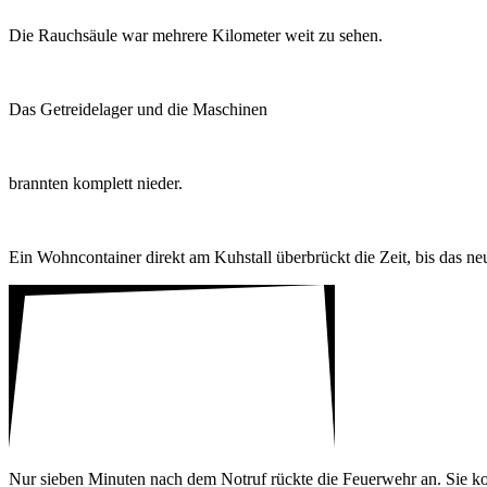
Die Rauch­säule war mehrere Kilo­meter weit zu sehen.
Das Getrei­de­lager und die Maschinen
brannten komplett nieder.
Ein Wohn­con­tainer direkt am Kuhstall über­brückt die Zeit, bis das ne
Nur sieben Minuten nach dem Notruf rückte die Feuer­wehr an. Sie kon