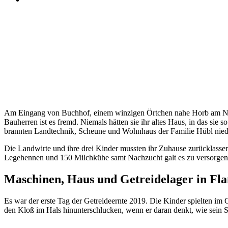
Am Eingang von Buchhof, einem winzigen Örtchen nahe Horb am Necka
Bauherren ist es fremd. Niemals hätten sie ihr altes Haus, in das sie
brannten Land­technik, Scheune und Wohn­haus der Familie Hübl nied
Die Land­wirte und ihre drei Kinder mussten ihr Zuhause zurück­lasse
Lege­hennen und 150 Milch­kühe samt Nach­zucht galt es zu versorgen
Maschinen, Haus und Getreide­lager in F
Es war der erste Tag der Getreide­ernte 2019. Die Kinder spielten im
den Kloß im Hals hinunter­schlucken, wenn er daran denkt, wie sein S