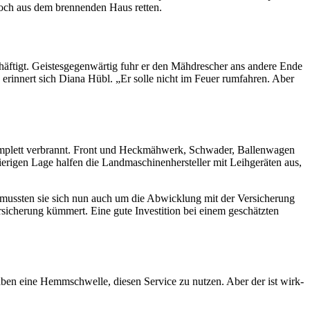
e noch aus dem bren­nenden Haus retten.
äf­tigt. Geistes­gegenwärtig fuhr er den Mähdre­scher ans andere Ende
 erin­nert sich Diana Hübl. „Er solle nicht im Feuer rumfahren. Aber
mplett verbrannt. Front und Heck­mähwerk, Schwader, Ballen­wagen
rigen Lage halfen die Landmaschinen­hersteller mit Leih­ge­räten aus,
mussten sie sich nun auch um die Abwick­lung mit der Versi­che­rung
i­che­rung kümmert. Eine gute Inves­ti­tion bei einem geschätzten
aben eine Hemm­schwelle, diesen Service zu nutzen. Aber der ist wirk­