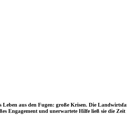
s Leben aus den Fugen: große Krisen. Die Land­wirts­fa
oßes Enga­ge­ment und uner­war­tete Hilfe ließ sie die Z