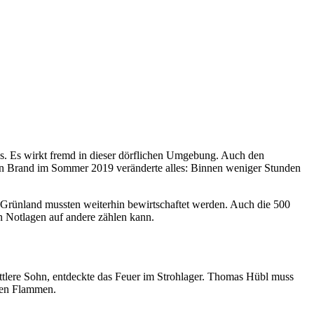
Es wirkt fremd in dieser dörf­li­chen Um­gebung. Auch den
h ein Brand im Sommer 2019 verän­derte alles: Binnen weniger Stunden
 Grün­land mussten weiterhin bewirt­schaftet werden. Auch die 500
n Notlagen auf andere zählen kann.
tt­lere Sohn, entdeckte das Feuer im Stroh­lager. Thomas Hübl muss
 den Flammen.