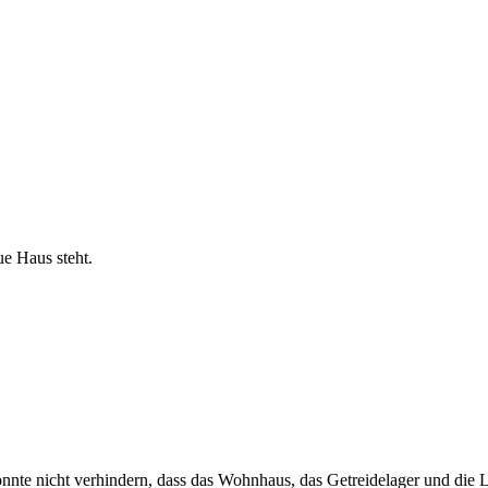
ue Haus steht.
nte nicht verhin­dern, dass das Wohn­haus, das Getrei­de­lager und die