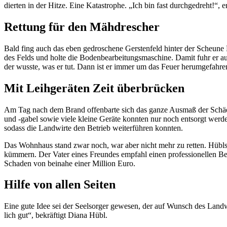
dierten in der Hitze. Eine Kata­strophe. „Ich bin fast durch­ge­dreht!“
Rettung für den Mähdre­scher
Bald fing auch das eben gedro­schene Gers­ten­feld hinter der Scheune
des Felds und holte die Boden­bearbeitungs­maschine. Damit fuhr er auf
der wusste, was er tut. Dann ist er immer um das Feuer herum­ge­fahr
Mit Leih­geräten Zeit über­brü­cken
Am Tag nach dem Brand offen­barte sich das ganze Ausmaß der Schäd
und -gabel sowie viele kleine Geräte konnten nur noch entsorgt werden
sodass die Land­wirte den Betrieb weiter­führen konnten.
Das Wohn­haus stand zwar noch, war aber nicht mehr zu retten. Hübls 
kümmern. Der Vater eines Freundes empfahl einen profes­sio­nellen Betr
Schaden von beinahe einer Million Euro.
Hilfe von allen Seiten
Eine gute Idee sei der Seel­sorger gewesen, der auf Wunsch des Landw
lich gut“, bekräf­tigt Diana Hübl.