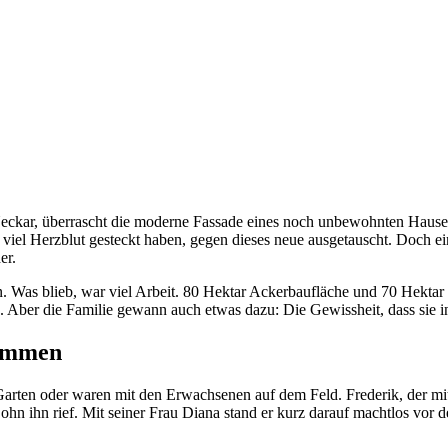
r, über­rascht die moderne Fassade eines noch unbe­wohnten Hauses. 
 so viel Herz­blut gesteckt haben, gegen dieses neue ausge­tauscht. Doc
er.
n. Was blieb, war viel Arbeit. 80 Hektar Ackerbau­fläche und 70 Hektar
. Aber die Familie gewann auch etwas dazu: Die Gewiss­heit, dass sie i
lammen
 Garten oder waren mit den Erwach­senen auf dem Feld. Frederik, der mi
ohn ihn rief. Mit seiner Frau Diana stand er kurz darauf machtlos vor