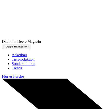
Das John Deere Magazin
Toggle navigation
Ackerbau
Tier­pro­duk­tion
Sonder­kul­turen
Trends
Flur & Furche