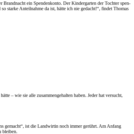
r Brand­nacht ein Spen­den­konto. Der Kinder­garten der Tochter spen­
so starke Anteil­nahme da ist, hätte ich nie gedacht!“, findet Thomas
t hätte – wie sie alle zusammen­gehalten haben. Jeder hat versucht,
uns gemacht“, ist die Land­wirtin noch immer gerührt. Am Anfang
u bleiben.