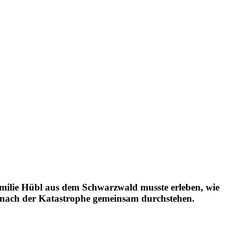
­milie Hübl aus dem Schwarz­wald musste erleben, wie
eit nach der Kata­strophe gemeinsam durch­stehen.