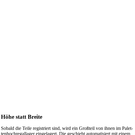
Höhe statt Breite
Sobald die Teile regis­triert sind, wird ein Groß­teil von ihnen im Palet­
ten­hoch­re­gal­lager einge­la­gert. Die geschieht auto­ma­ti­siert mit einem