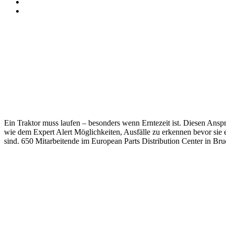
Ein Traktor muss laufen – beson­ders wenn Ernte­zeit ist. Diesen Ansp
wie dem Expert Alert Möglich­keiten, Ausfälle zu erkennen bevor sie ei
sind. 650 Mitar­bei­tende im Euro­pean Parts Distri­bu­tion Center in 