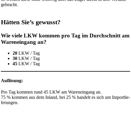
gebracht.
Hätten Sie’s gewusst?
Wie viele LKW kommen pro Tag im Durch­schnitt am
Waren­ein­gang an?
20
LKW / Tag
30
LKW / Tag
45
LKW / Tag
Auflö­sung:
Pro Tag kommen rund 45 LKW am Waren­ein­gang an.
75 % kommen aus dem Inland, bei 25 % handelt es sich um Import­lie­
fe­rungen.