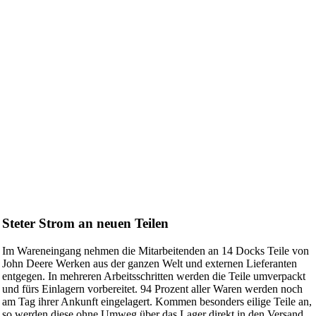
Steter Strom an neuen Teilen
Im Waren­ein­gang nehmen die Mitar­bei­tenden an 14 Docks Teile von
John Deere Werken aus der ganzen Welt und externen Liefe­ranten
entgegen. In mehreren Arbeits­schritten werden die Teile umver­packt
und fürs Einla­gern vorbe­reitet. 94 Prozent aller Waren werden noch
am Tag ihrer Ankunft einge­la­gert. Kommen beson­ders eilige Teile an,
so werden diese ohne Umweg über das Lager direkt in den Versand