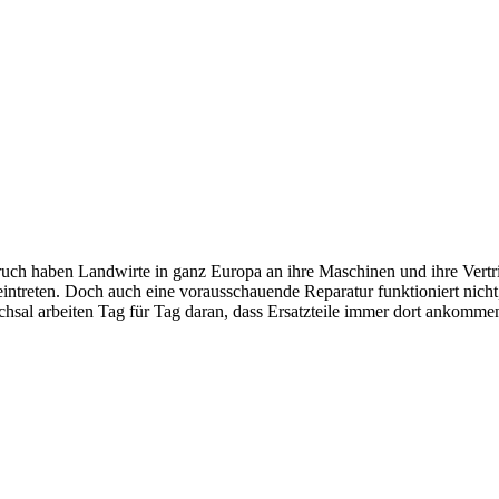
ruch haben Land­wirte in ganz Europa an ihre Maschinen und ihre Vertrie
ntreten. Doch auch eine voraus­schau­ende Repa­ratur funk­tio­niert nich
Bruchsal arbeiten Tag für Tag daran, dass Ersatz­teile immer dort ankom