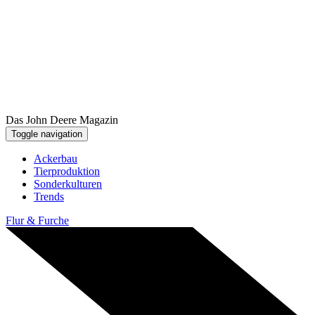
Das John Deere Magazin
Toggle navigation
Ackerbau
Tier­pro­duk­tion
Sonder­kul­turen
Trends
Flur & Furche