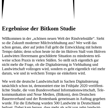
Ergeb­nisse der Bitkom Studie
Will­kommen in der „schönen neuen Welt der Rind­vieh­ställe“. Sieht
so die Zukunft moderner Milch­vieh­hal­tung aus? Wer weiß das
schon genau, aber auf jeden Fall geht die Entwick­lung mit hohem
Tempo dahin; denn schon heute ist die im fiktiven Stall vom fiktiven
Land­wirten Heere­mann geschil­derte Situa­tion zu mindes­tens teil­
weise schon Praxis in vielen Ställen. So stellt sich eigent­lich gar
nicht mehr die Frage, ob die Digi­ta­li­sie­rung in Vieh­hal­tung und
Land­wirt­schaft voll­zogen wird, sondern es geht eigent­lich viel mehr
darum, wie und in welchem Tempo sie einkehren wird.
Wie weit die deut­sche Land­wirt­schaft in Sachen Digi­ta­li­sie­rung
tatsäch­lich schon ist, demons­triert eine im Früh­jahr 2020 veröf­fent­
lichte Studie, die vom Bundes­ver­band Infor­ma­ti­ons­wirt­schaft, Tele­
kom­mu­ni­ka­tion und Neue Medien, (Bitkom), dem Deut­schen
Bauern­ver­band und der Renten­bank gemeinsam in Auftrag gegeben
wurde. Für die Erhe­bung wurden 500 Land­wirte in Deutsch­land
befragt. Dabei kam heraus, dass mehr als acht von zehn land­wirt­