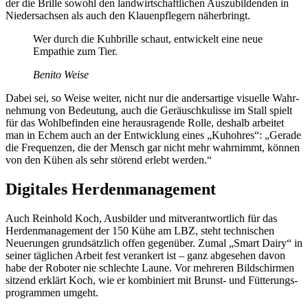
der die Brille sowohl den land­wirt­schaft­li­chen Auszu­bil­denden in
Nieder­sachsen als auch den Klau­en­pfle­gern näher­bringt.
Wer durch die Kuhbrille schaut, entwi­ckelt eine neue
Empa­thie zum Tier.
Benito Weise
Dabei sei, so Weise weiter, nicht nur die anders­ar­tige visu­elle Wahr­
neh­mung von Bedeu­tung, auch die Geräusch­ku­lisse im Stall spielt
für das Wohl­be­finden eine heraus­ra­gende Rolle, deshalb arbeitet
man in Echem auch an der Entwick­lung eines „Kuhohres“: „Gerade
die Frequenzen, die der Mensch gar nicht mehr wahr­nimmt, können
von den Kühen als sehr störend erlebt werden.“
Digi­tales Herden­ma­nage­ment
Auch Rein­hold Koch, Ausbilder und mitver­ant­wort­lich für das
Herden­ma­nage­ment der 150 Kühe am LBZ, steht tech­ni­schen
Neue­rungen grund­sätz­lich offen gegen­über. Zumal „Smart Dairy“ in
seiner tägli­chen Arbeit fest veran­kert ist – ganz abge­sehen davon
habe der Roboter nie schlechte Laune. Vor mehreren Bild­schirmen
sitzend erklärt Koch, wie er kombi­niert mit Brunst- und Fütte­rungs­
pro­grammen umgeht.