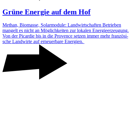
Grüne Energie auf dem Hof
Methan, Biomasse, Solar­mo­dule: Land­wirt­schaften Betrieben
mangelt es nicht an Möglich­keiten zur lokalen Ener­gie­er­zeu­gung.
Von der Picardie bis in die Provence setzen immer mehr fran­zö­si­
sche Land­wirte auf erneu­er­bare Ener­gien.