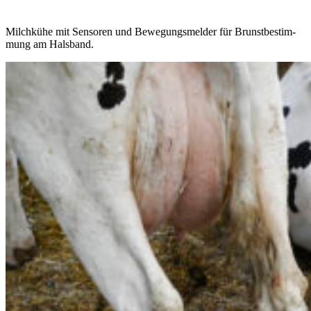
Milch­kühe mit Sensoren und Bewe­gungs­melder für Brunst­be­stim­
mung am Hals­band.