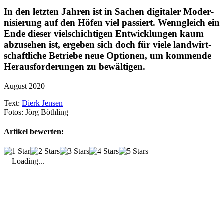
In den letzten Jahren ist in Sachen digi­taler Moder­
ni­sie­rung auf den Höfen viel passiert. Wenn­gleich ein
Ende dieser viel­schich­tigen Entwick­lungen kaum
abzu­sehen ist, ergeben sich doch für viele land­wirt­
schaft­liche Betriebe neue Optionen, um kommende
Heraus­for­de­rungen zu bewäl­tigen.
August 2020
Text:
Dierk Jensen
Fotos:
Jörg Böthling
Artikel bewerten:
Loading...