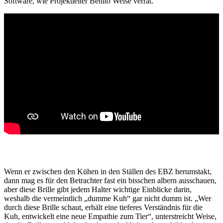
Soft­ware, wie Projekt­leiter Benito Weise verrät.
Wenn er zwischen den Kühen in den Ställen des EBZ herum­stakt,
dann mag es für den Betrachter fast ein biss­chen albern ausschauen,
aber diese Brille gibt jedem Halter wich­tige Einblicke darin,
weshalb die vermeint­lich „dumme Kuh“ gar nicht dumm ist. „Wer
durch diese Brille schaut, erhält eine tieferes Verständnis für die
Kuh, entwi­ckelt eine neue Empa­thie zum Tier“, unter­streicht Weise,