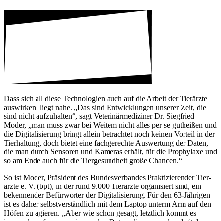
Dass sich all diese Tech­no­lo­gien auch auf die Arbeit der Tier­ärzte
auswirken, liegt nahe. „Das sind Entwick­lungen unserer Zeit, die
sind nicht aufzu­halten“, sagt Vete­ri­när­me­di­ziner Dr. Sieg­fried
Moder, „man muss zwar bei Weitem nicht alles per se gutheißen und
die Digi­ta­li­sie­rung bringt allein betrachtet noch keinen Vorteil in der
Tier­hal­tung, doch bietet eine fach­ge­rechte Auswer­tung der Daten,
die man durch Sensoren und Kameras erhält, für die Prophy­laxe und
so am Ende auch für die Tier­ge­sund­heit große Chancen.“
So ist Moder, Präsi­dent des Bundes­ver­bandes Prak­ti­zie­render Tier­
ärzte e. V. (bpt), in der rund 9.000 Tier­ärzte orga­ni­siert sind, ein
beken­nender Befür­worter der Digi­ta­li­sie­rung. Für den 63-Jährigen
ist es daher selbst­ver­ständ­lich mit dem Laptop unterm Arm auf den
Höfen zu agieren. „Aber wie schon gesagt, letzt­lich kommt es