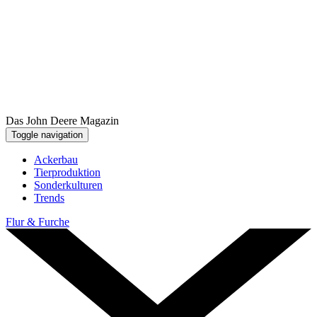
Das John Deere Magazin
Toggle navigation
Ackerbau
Tier­pro­duk­tion
Sonder­kul­turen
Trends
Flur & Furche