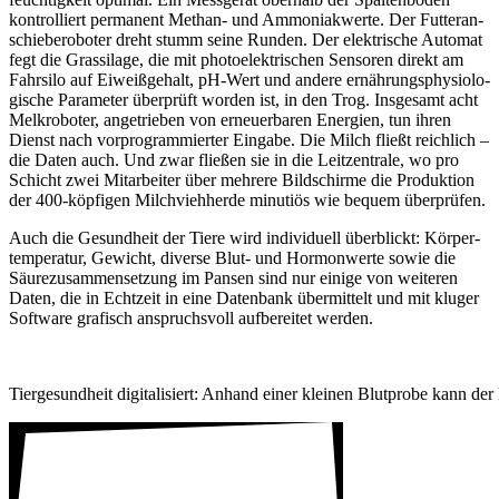
kontrol­liert perma­nent Methan- und Ammo­ni­ak­werte. Der Futter­an­
schie­be­roboter dreht stumm seine Runden. Der elek­tri­sche Automat
fegt die Gras­si­lage, die mit photo­elek­tri­schen Sensoren direkt am
Fahr­silo auf Eiweiß­ge­halt, pH-Wert und andere ernäh­rungs­phy­sio­lo­
gi­sche Para­meter über­prüft worden ist, in den Trog. Insge­samt acht
Melk­ro­boter, ange­trieben von erneu­er­baren Ener­gien, tun ihren
Dienst nach vorpro­gram­mierter Eingabe. Die Milch fließt reich­lich –
die Daten auch. Und zwar fließen sie in die Leit­zen­trale, wo pro
Schicht zwei Mitar­beiter über mehrere Bild­schirme die Produk­tion
der 400-köpfigen Milch­vieh­herde minu­tiös wie bequem über­prüfen.
Auch die Gesund­heit der Tiere wird indi­vi­duell über­blickt: Körper­
tem­pe­ratur, Gewicht, diverse Blut- und Hormon­werte sowie die
Säure­zu­sam­men­set­zung im Pansen sind nur einige von weiteren
Daten, die in Echt­zeit in eine Daten­bank über­mit­telt und mit kluger
Soft­ware grafisch anspruchs­voll aufbe­reitet werden.
Tier­ge­sund­heit digi­ta­li­siert: Anhand einer kleinen Blut­probe kann 