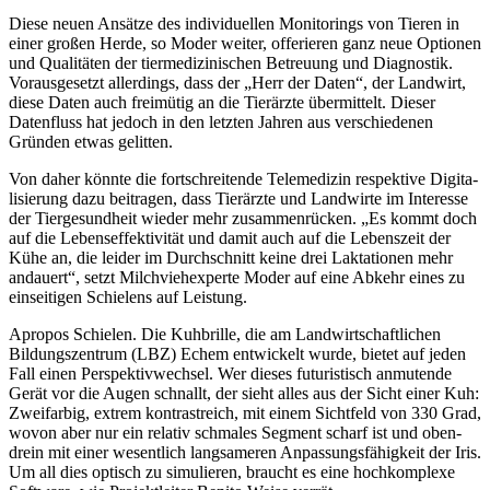
Diese neuen Ansätze des indi­vi­du­ellen Moni­to­rings von Tieren in
einer großen Herde, so Moder weiter, offe­rieren ganz neue Optionen
und Quali­täten der tier­me­di­zi­ni­schen Betreuung und Diagnostik.
Voraus­ge­setzt aller­dings, dass der „Herr der Daten“, der Land­wirt,
diese Daten auch frei­mütig an die Tier­ärzte über­mit­telt. Dieser
Daten­fluss hat jedoch in den letzten Jahren aus verschie­denen
Gründen etwas gelitten.
Von daher könnte die fort­schrei­tende Tele­me­dizin respek­tive Digi­ta­
li­sie­rung dazu beitragen, dass Tier­ärzte und Land­wirte im Inter­esse
der Tier­ge­sund­heit wieder mehr zusam­men­rü­cken. „Es kommt doch
auf die Lebens­ef­fek­ti­vität und damit auch auf die Lebens­zeit der
Kühe an, die leider im Durch­schnitt keine drei Lakta­tionen mehr
andauert“, setzt Milch­vieh­ex­perte Moder auf eine Abkehr eines zu
einsei­tigen Schie­lens auf Leis­tung.
Apropos Schielen. Die Kuhbrille, die am Land­wirt­schaft­li­chen
Bildungs­zen­trum (LBZ) Echem entwi­ckelt wurde, bietet auf jeden
Fall einen Perspek­tiv­wechsel. Wer dieses futu­ris­tisch anmu­tende
Gerät vor die Augen schnallt, der sieht alles aus der Sicht einer Kuh:
Zwei­farbig, extrem kontrast­reich, mit einem Sicht­feld von 330 Grad,
wovon aber nur ein relativ schmales Segment scharf ist und oben­
drein mit einer wesent­lich lang­sa­meren Anpas­sungs­fä­hig­keit der Iris.
Um all dies optisch zu simu­lieren, braucht es eine hoch­kom­plexe