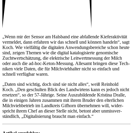
„Wenn mir der Sensor am Hals­band eine abfal­lende Kiefer­ak­ti­vität
vermeldet, dann erfahren wir das schnell und können handeln“, sagt
Koch. Wie viel­fältig die digi­talen Anwen­dungs­be­reiche schon heute
sind, zeigen Themen wie die digital kata­lo­gi­sierte geno­mi­sche
Zucht­wert­schät­zung, die elek­tri­sche Leit­wert­mes­sung der Milch
oder auch die ad-hoc-Keton-Messung. Alle­samt bringen diese Tech­
niken viele Daten, die für Milch­vieh­halter nicht so einfach und
schnell verfügbar waren.
„Daten sind wichtig, doch sind sie nicht alles“, weiß Rein­hold
Koch. „Den geschulten Blick des Land­wir­tens kann es jedoch nicht
ersetzen“, so der 57-Jährige. Seine Auszu­bil­dende Kris­tina Dralle,
die in einigen Jahren zusammen mit ihrem Bruder den elter­li­chen
Milch­vieh­be­trieb im Land­kreis Gifhorn über­nehmen will, wider­
spricht ihrem Chef an dieser Stelle nicht, betont aber unmiss­ver­
ständ­lich, „Digi­ta­li­sie­rung braucht man einfach.“