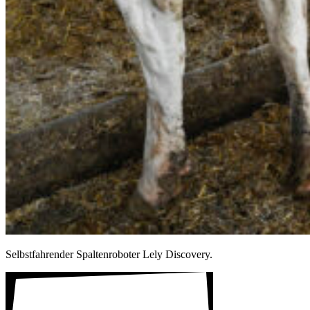
Selbst­fah­render Spal­ten­ro­boter Lely Disco­very.