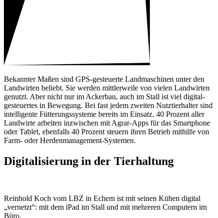
Bekannter Maßen sind GPS-gesteu­erte Land­ma­schinen unter den
Land­wirten beliebt. Sie werden mitt­ler­weile von vielen Land­wirten
genutzt. Aber nicht nur im Ackerbau, auch im Stall ist viel digital-
gesteu­ertes in Bewe­gung. Bei fast jedem zweiten Nutz­tier­halter sind
intel­li­gente Fütte­rungs­sys­teme bereits im Einsatz. 40 Prozent aller
Land­wirte arbeiten inzwi­schen mit Agrar-Apps für das Smart­phone
oder Tablet, eben­falls 40 Prozent steuern ihren Betrieb mithilfe von
Farm- oder Herden­ma­nage­ment-Systemen.
Digi­ta­li­sie­rung in der Tier­hal­tung
Rein­hold Koch vom LBZ in Echem ist mit seinen Kühen digital
„vernetzt“: mit dem iPad im Stall und mit mehreren Compu­tern im
Büro.