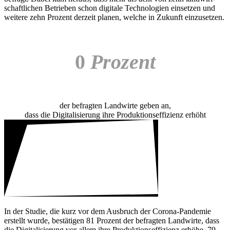
schaft­li­chen Betrieben schon digi­tale Tech­no­lo­gien einsetzen und
weitere zehn Prozent derzeit planen, welche in Zukunft einzu­setzen.
0
Prozent
der befragten Land­wirte geben an,
dass die Digi­ta­li­sie­rung ihre Produk­ti­ons­ef­fi­zienz erhöht
In der Studie, die kurz vor dem Ausbruch der Corona-Pandemie
erstellt wurde, bestä­tigen 81 Prozent der befragten Land­wirte, dass
die Digi­ta­li­sie­rung vor allem ihre Produk­ti­ons­ef­fi­zienz erhöhe. 79