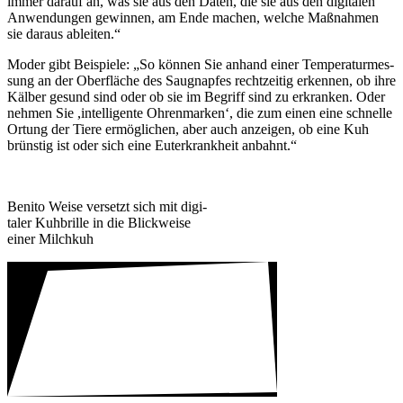
immer darauf an, was sie aus den Daten, die sie aus den digi­talen
Anwen­dungen gewinnen, am Ende machen, welche Maßnahmen
sie daraus ableiten.“
Moder gibt Beispiele: „So können Sie anhand einer Tempe­ra­tur­mes­
sung an der Ober­fläche des Saug­napfes recht­zeitig erkennen, ob ihre
Kälber gesund sind oder ob sie im Begriff sind zu erkranken. Oder
nehmen Sie ,intel­li­gente Ohren­marken‘, die zum einen eine schnelle
Ortung der Tiere ermög­li­chen, aber auch anzeigen, ob eine Kuh
brünstig ist oder sich eine Euter­krank­heit anbahnt.“
Benito Weise versetzt sich mit digi­
taler Kuhbrille in die Blick­weise
einer Milchkuh