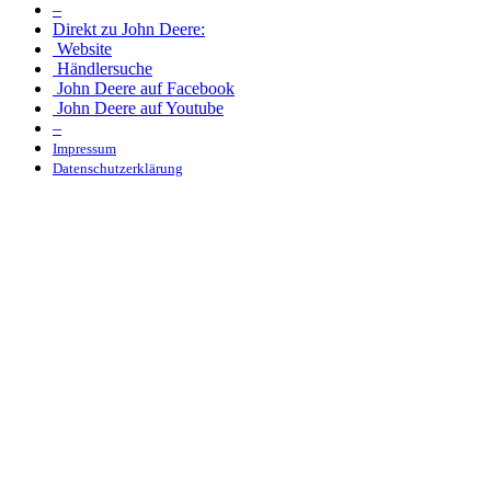
–
Direkt zu John Deere:
Website
Händ­ler­suche
John Deere auf Face­book
John Deere auf Youtube
–
Impressum
Daten­schutz­er­klä­rung