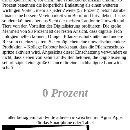
Prozent benennen die körper­liche Entlas­tung als einen weiteren
wich­tigen Vorteil, mehr als jeder Zweite (57 Prozent) betont darüber
hinaus eine bessere Verein­bar­keit von Beruf und Privat­leben. Insbe­
son­dere können aber aus Sicht der meisten Land­wirte Umwelt und
Tiere von den Vorteilen der Digi­ta­li­sie­rung profi­tieren: Die große
Mehr­heit von 93 Prozent ist der festen Ansicht, dass digi­tale Tech­
no­lo­gien helfen können, Dünger, Pflan­zen­schutz­mittel und andere
Ressourcen einzu­sparen. Sie ermög­li­chen eine umwelt­scho­nen­dere
Produk­tion – Kollege Roboter hackt statt, dass die Pflan­zen­schutz­
spritze akti­viert wird. Ange­sichts dieser Einschät­zung verwun­dert es
nicht, dass sieben von zehn Land­wirten betonen, die Digi­ta­li­sie­rung
sei prin­zi­piell eine große Chance für eine nach­hal­ti­gere Land­wirt­
schaft.
0
Prozent
aller befragtem Land­wirte arbeiten inzwi­schen mit Agrar-Apps
für das Smart­phone oder Tablet