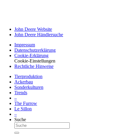
John Deere Website
John Deere Händ­ler­suche
Impressum
Datenschutz­erklärung
Cookie-Erklä­rung
Cookie-Einstellungen
Recht­liche Hinweise
Tier­pro­duk­tion
Ackerbau
Sonder­kul­turen
Trends
–
The Furrow
Le Sillon
–
Suche