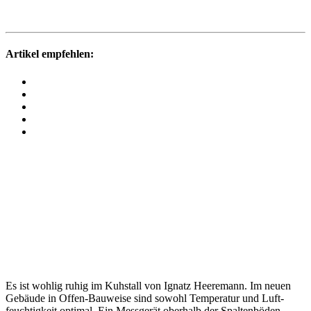
Artikel empfehlen:
Es ist wohlig ruhig im Kuhstall von Ignatz Heere­mann. Im neuen
Gebäude in Offen-Bauweise sind sowohl Tempe­ratur und Luft­
feuch­tig­keit optimal. Ein Mess­gerät ober­halb der Spal­ten­böden