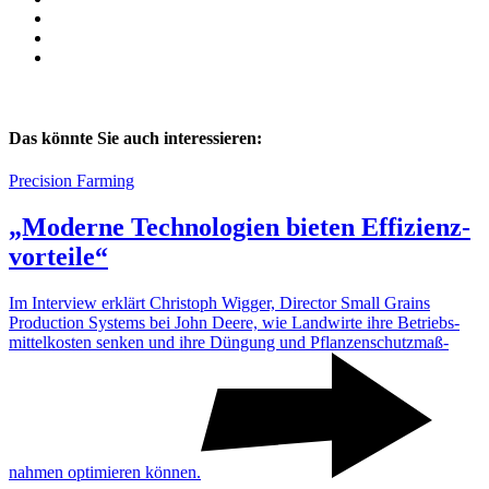
Das könnte Sie auch interessieren:
Precision Farming
„Moderne Tech­no­lo­gien bieten Effi­zi­enz­
vor­teile“
Im Inter­view erklärt Chris­toph Wigger, Director Small Grains
Produc­tion Systems bei John Deere, wie Land­wirte ihre Betriebs­
mit­tel­kosten senken und ihre Düngung und Pflan­zen­schutz­maß­
nahmen opti­mieren können.