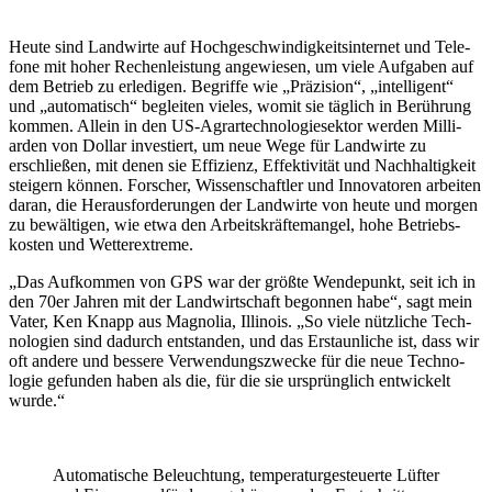
Heute sind Land­wirte auf Hoch­ge­schwin­dig­keits­in­ternet und Tele­
fone mit hoher Rechen­leis­tung ange­wiesen, um viele Aufgaben auf
dem Betrieb zu erle­digen. Begriffe wie „Präzi­sion“, „intel­li­gent“
und „auto­ma­tisch“ begleiten vieles, womit sie täglich in Berüh­rung
kommen. Allein in den US-Agrar­tech­no­lo­gie­sektor werden Milli­
arden von Dollar inves­tiert, um neue Wege für Land­wirte zu
erschließen, mit denen sie Effi­zienz, Effek­ti­vität und Nach­hal­tig­keit
stei­gern können. Forscher, Wissen­schaftler und Inno­va­toren arbeiten
daran, die Heraus­for­de­rungen der Land­wirte von heute und morgen
zu bewäl­tigen, wie etwa den Arbeits­kräf­te­mangel, hohe Betriebs­
kosten und Wetter­ex­treme.
„Das Aufkommen von GPS war der größte Wende­punkt, seit ich in
den 70er Jahren mit der Land­wirt­schaft begonnen habe“, sagt mein
Vater, Ken Knapp aus Magnolia, Illi­nois. „So viele nütz­liche Tech­
no­lo­gien sind dadurch entstanden, und das Erstaun­liche ist, dass wir
oft andere und bessere Verwen­dungs­zwecke für die neue Tech­no­
logie gefunden haben als die, für die sie ursprüng­lich entwi­ckelt
wurde.“
Auto­ma­ti­sche Beleuch­tung, tempe­ra­tur­ge­steu­erte Lüfter