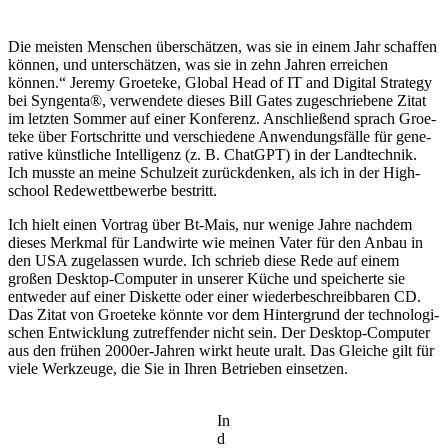
Die meisten Menschen über­schätzen, was sie in einem Jahr schaffen
können, und unter­schätzen, was sie in zehn Jahren errei­chen
können.“ Jeremy Groe­teke, Global Head of IT and Digital Stra­tegy
bei Syngenta®, verwen­dete dieses Bill Gates zuge­schrie­bene Zitat
im letzten Sommer auf einer Konfe­renz. Anschlie­ßend sprach Groe­
teke über Fort­schritte und verschie­dene Anwen­dungs­fälle für gene­
ra­tive künst­liche Intel­li­genz (z. B. ChatGPT) in der Land­technik.
Ich musste an meine Schul­zeit zurück­denken, als ich in der High­
school Rede­wett­be­werbe bestritt.
Ich hielt einen Vortrag über Bt-Mais, nur wenige Jahre nachdem
dieses Merkmal für Land­wirte wie meinen Vater für den Anbau in
den USA zuge­lassen wurde. Ich schrieb diese Rede auf einem
großen Desktop-Computer in unserer Küche und spei­cherte sie
entweder auf einer Diskette oder einer wieder­be­schreib­baren CD.
Das Zitat von Groe­teke könnte vor dem Hinter­grund der tech­no­lo­gi­
schen Entwick­lung zutref­fender nicht sein. Der Desktop-Computer
aus den frühen 2000er-Jahren wirkt heute uralt. Das Gleiche gilt für
viele Werk­zeuge, die Sie in Ihren Betrieben einsetzen.
In
d