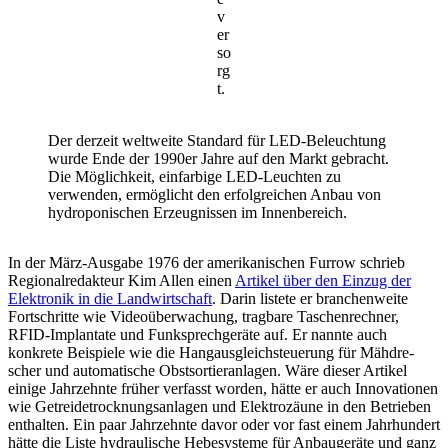
v
er
so
rg
t.
Der derzeit welt­weite Stan­dard für LED-Beleuch­tung
wurde Ende der 1990er Jahre auf den Markt gebracht.
Die Möglich­keit, einfar­bige LED-Leuchten zu
verwenden, ermög­licht den erfolg­rei­chen Anbau von
hydro­po­ni­schen Erzeug­nissen im Innen­be­reich.
In der März-Ausgabe 1976 der ameri­ka­ni­schen Furrow schrieb
Regio­nal­re­dak­teur Kim Allen einen
Artikel über den Einzug der
Elek­tronik in die Land­wirt­schaft
. Darin listete er bran­chen­weite
Fort­schritte wie Video­über­wa­chung, trag­bare Taschen­rechner,
RFID-Implan­tate und Funk­sprech­ge­räte auf. Er nannte auch
konkrete Beispiele wie die Hang­aus­gleich­steue­rung für Mähdre­
scher und auto­ma­ti­sche Obst­sor­tier­an­lagen. Wäre dieser Artikel
einige Jahr­zehnte früher verfasst worden, hätte er auch Inno­va­tionen
wie Getrei­de­trock­nungs­an­lagen und Elek­tro­zäune in den Betrieben
enthalten. Ein paar Jahr­zehnte davor oder vor fast einem Jahr­hun­dert
hätte die Liste hydrau­li­sche Hebe­sys­teme für Anbau­ge­räte und ganz