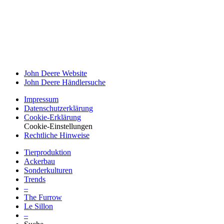
John Deere Website
John Deere Händ­ler­suche
Impressum
Datenschutz­erklärung
Cookie-Erklä­rung
Cookie-Einstellungen
Recht­liche Hinweise
Tier­pro­duk­tion
Ackerbau
Sonder­kul­turen
Trends
–
The Furrow
Le Sillon
–