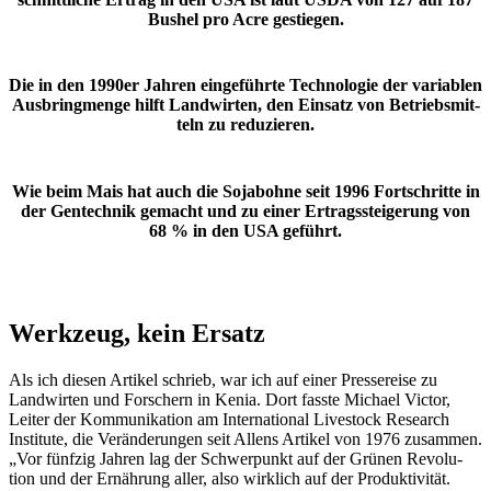
Bushel pro Acre gestiegen.
Die in den 1990er Jahren einge­führte Tech­no­logie der varia­blen
Ausbring­menge hilft Land­wirten, den Einsatz von Betriebs­mit­
teln zu redu­zieren.
Wie beim Mais hat auch die Soja­bohne seit 1996 Fort­schritte in
der Gentechnik gemacht und zu einer Ertrags­stei­ge­rung von
68 % in den USA geführt.
Werk­zeug, kein Ersatz
Als ich diesen Artikel schrieb, war ich auf einer Pres­se­reise zu
Land­wirten und Forschern in Kenia. Dort fasste Michael Victor,
Leiter der Kommu­ni­ka­tion am Inter­na­tional Live­stock Rese­arch
Insti­tute, die Verän­de­rungen seit Allens Artikel von 1976 zusammen.
„Vor fünfzig Jahren lag der Schwer­punkt auf der Grünen Revo­lu­
tion und der Ernäh­rung aller, also wirk­lich auf der Produk­ti­vität.