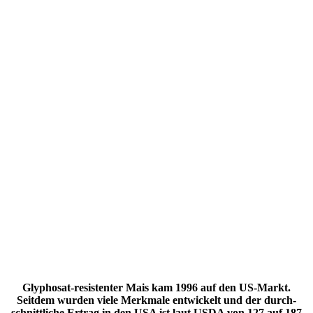
Glyphosat-resis­tenter Mais kam 1996 auf den US-Markt.
Seitdem wurden viele Merk­male entwi­ckelt und der durch­
schnitt­liche Ertrag in den USA ist laut USDA von 127 auf 187