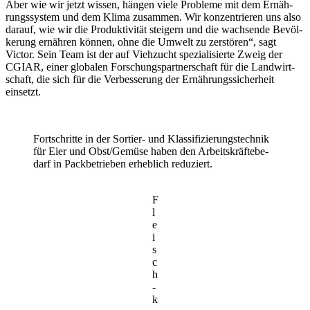
Aber wie wir jetzt wissen, hängen viele Probleme mit dem Ernäh­
rungs­system und dem Klima zusammen. Wir konzen­trieren uns also
darauf, wie wir die Produk­ti­vität stei­gern und die wach­sende Bevöl­
ke­rung ernähren können, ohne die Umwelt zu zerstören“, sagt
Victor. Sein Team ist der auf Vieh­zucht spezia­li­sierte Zweig der
CGIAR, einer globalen Forschungs­part­ner­schaft für die Land­wirt­
schaft, die sich für die Verbes­se­rung der Ernäh­rungs­si­cher­heit
einsetzt.
Fort­schritte in der Sortier- und Klas­si­fi­zie­rungs­technik
für Eier und Obst/Gemüse haben den Arbeits­kräf­te­be­
darf in Pack­be­trieben erheb­lich redu­ziert.
F
l
e
i
s
c
h
­
k