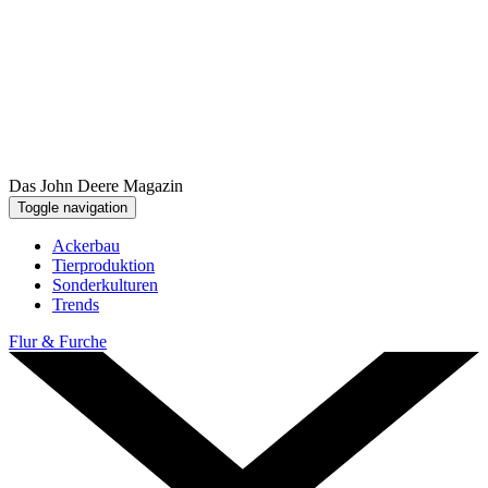
Das John Deere Magazin
Toggle navigation
Ackerbau
Tier­pro­duk­tion
Sonder­kul­turen
Trends
Flur & Furche