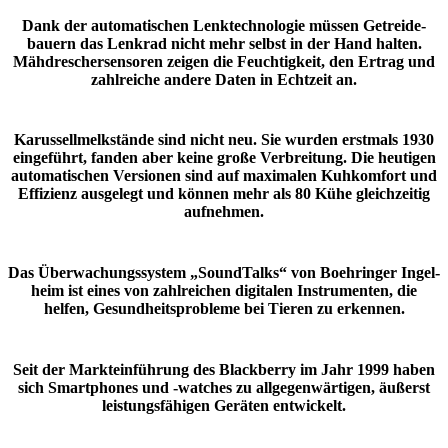
Dank der auto­ma­ti­schen Lenk­tech­no­logie müssen Getrei­de­
bauern das Lenkrad nicht mehr selbst in der Hand halten.
Mähdre­scher­sen­soren zeigen die Feuch­tig­keit, den Ertrag und
zahl­reiche andere Daten in Echt­zeit an.
Karus­sell­melk­stände sind nicht neu. Sie wurden erst­mals 1930
einge­führt, fanden aber keine große Verbrei­tung. Die heutigen
auto­ma­ti­schen Versionen sind auf maxi­malen Kuhkom­fort und
Effi­zienz ausge­legt und können mehr als 80 Kühe gleich­zeitig
aufnehmen.
Das Über­wa­chungs­system „Sound­Talks“ von Boeh­ringer Ingel­
heim ist eines von zahl­rei­chen digi­talen Instru­menten, die
helfen, Gesund­heits­pro­bleme bei Tieren zu erkennen.
Seit der Markt­ein­füh­rung des Black­berry im Jahr 1999 haben
sich Smart­phones und -watches zu allge­gen­wär­tigen, äußerst
leis­tungs­fä­higen Geräten entwi­ckelt.