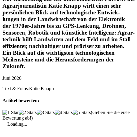
Agrar­jour­na­listin Katie Knapp wirft einen sehr
persön­li­chen Blick auf tech­no­lo­gi­sche Entwick­
lungen in der Land­wirt­schaft von der Elek­tronik
der 1970er-Jahre bis zu GPS-Lenkung, Drohnen,
Sensoren, Robotik und künst­liche Intel­li­genz: Agrar­
technik hilft Land­wirten auf dem Feld und im Stall
effi­zi­enter, nach­hal­tiger und präziser zu arbeiten.
Ein Blick auf die wich­tigsten tech­no­lo­gi­schen
Meilen­steine und die Heraus­for­de­rungen der
Zukunft.
Juni 2026
Text & Fotos:
Katie Knapp
Artikel bewerten:
(Geben Sie die erste
Bewertung ab!)
Loading...