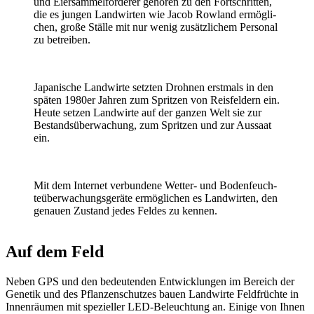
und Eier­sam­mel­för­derer gehören zu den Fort­schritten,
die es jungen Land­wirten wie Jacob Rowland ermög­li­
chen, große Ställe mit nur wenig zusätz­li­chem Personal
zu betreiben.
Japa­ni­sche Land­wirte setzten Drohnen erst­mals in den
späten 1980er Jahren zum Spritzen von Reis­fel­dern ein.
Heute setzen Land­wirte auf der ganzen Welt sie zur
Bestands­über­wa­chung, zum Spritzen und zur Aussaat
ein.
Mit dem Internet verbun­dene Wetter- und Boden­feuch­
te­über­wa­chungs­ge­räte ermög­li­chen es Land­wirten, den
genauen Zustand jedes Feldes zu kennen.
Auf dem Feld
Neben GPS und den bedeu­tenden Entwick­lungen im Bereich der
Genetik und des Pflan­zen­schutzes bauen Land­wirte Feld­früchte in
Innen­räumen mit spezi­eller LED-Beleuch­tung an. Einige von Ihnen