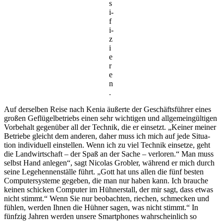
s
i­
f
i­
z
i
e
r
e
n
.
Auf derselben Reise nach Kenia äußerte der Geschäfts­führer eines
großen Geflü­gel­be­triebs einen sehr wich­tigen und allge­mein­gül­tigen
Vorbe­halt gegen­über all der Technik, die er einsetzt. „Keiner meiner
Betriebe gleicht dem anderen, daher muss ich mich auf jede Situa­
tion indi­vi­duell einstellen. Wenn ich zu viel Technik einsetze, geht
die Land­wirt­schaft – der Spaß an der Sache – verloren.“ Man muss
selbst Hand anlegen“, sagt Nicolas Grobler, während er mich durch
seine Lege­hen­nen­ställe führt. „Gott hat uns allen die fünf besten
Compu­ter­sys­teme gegeben, die man nur haben kann. Ich brauche
keinen schi­cken Computer im Hühner­stall, der mir sagt, dass etwas
nicht stimmt.“ Wenn Sie nur beob­achten, riechen, schme­cken und
fühlen, werden Ihnen die Hühner sagen, was nicht stimmt.“ In
fünfzig Jahren werden unsere Smart­phones wahr­schein­lich so