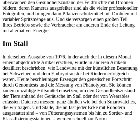
über­wa­chen den Gesund­heits­zu­stand der Feld­früchte mit Droh­nen­
bil­dern, deren Kameras ausge­feilter sind als die vieler profes­sio­neller
Foto­grafen, und bringen dann Pflan­zen­schutz­mittel mit Drohnen mit
varia­bler Spritz­menge aus. Und sie versorgen einen großen Teil
Ihres Betriebs sowie die Verbrau­cher am anderen Ende der Leitung
mit alter­na­tiver Energie.
Im Stall
In derselben Ausgabe von 1976, in der auch der in diesem Monat
erneut abge­druckte Artikel erschien, wurde in anderen Arti­keln
detail­liert beschrieben, wie Land­wirte mit der künst­li­chen Besa­mung
bei Schweinen und dem Embryo­transfer bei Rindern erfolg­reich
waren. Heute beschleu­nigen Erzeuger den gene­ti­schen Fort­schritt
durch Genom­tests und die Messung von Phäno­typen. Sie können
zudem unzäh­lige Hilfs­mittel einsetzen, um den Gesund­heits­zu­stand
der Tiere anhand der Geräu­sche im Stall oder der von Weara­bles
erfassten Daten zu messen, ganz ähnlich wie bei den Smart­wat­ches,
die wir tragen. Und Ställe, die an fast jeder Ecke mit Robo­tern
ausge­stattet sind – von Fütte­rungs­sys­temen bis hin zu Sortier- und
Klas­si­fi­zie­rungs­sta­tionen – werden schnell zur Norm.