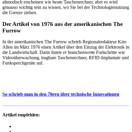
altmo­disch erscheinen wie heute Taschen­rechner, aber es wird
genauso wichtig sein zu wissen, wo Sie bei der Tech­no­lo­gie­nut­zung
die Grenze ziehen.
Der Artikel von 1976 aus der ameri­ka­ni­schen The
Furrow
In der ameri­ka­ni­schen The Furrow schrieb Regio­nal­re­dak­teur Kim
Allen im März 1976 einen Artikel über den Einzug der Elek­tronik in
die Land­wirt­schaft. Darin listete er bran­chen­weite Fort­schritte wie
Video­über­wa­chung, trag­bare Taschen­rechner, RFID-Implan­tate und
Funk­sprech­ge­räte auf.
So schrieb man in den 70ern über tech­ni­sche Inno­va­tionen
Artikel empfehlen: