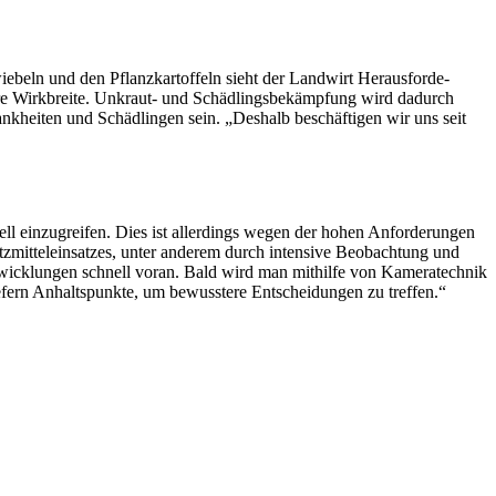
­beln und den Pflanz­kar­tof­feln sieht der Land­wirt Heraus­for­de­
e Wirk­breite. Unkraut- und Schäd­lings­be­kämp­fung wird dadurch
rank­heiten und Schäd­lingen sein. „Deshalb beschäf­tigen wir uns seit
ll einzu­greifen. Dies ist aller­dings wegen der hohen Anfor­de­rungen
mit­tel­ein­satzes, unter anderem durch inten­sive Beob­ach­tung und
twick­lungen schnell voran. Bald wird man mithilfe von Kame­ra­technik
fern Anhalts­punkte, um bewuss­tere Entschei­dungen zu treffen.“