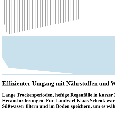
Effi­zi­enter Umgang mit Nähr­stoffen und 
Lange Trocken­pe­ri­oden, heftige Regen­fälle in kurzer 
Heraus­for­de­rungen. Für Land­wirt Klaas Schenk war d
Süßwasser filtern und im Boden spei­chern, um es währ