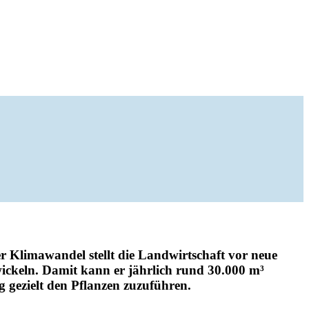
er Klima­wandel stellt die Land­wirt­schaft vor neue
wi­ckeln. Damit kann er jähr­lich rund 30.000 m³
 gezielt den Pflanzen zuzu­führen.