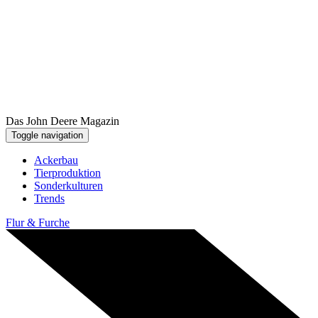
Das John Deere Magazin
Toggle navigation
Ackerbau
Tier­pro­duk­tion
Sonder­kul­turen
Trends
Flur & Furche