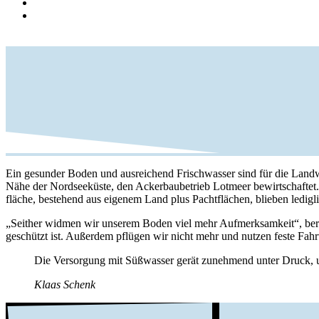
Ein gesunder Boden und ausrei­chend Frisch­wasser sind für die Land­wir
Nähe der Nord­see­küste, den Acker­bau­be­trieb Lotmeer bewirt­schaftet
fläche, bestehend aus eigenem Land plus Pacht­flä­chen, blieben ledig­l
„Seither widmen wir unserem Boden viel mehr Aufmerk­sam­keit“, beric
geschützt ist. Außerdem pflügen wir nicht mehr und nutzen feste Fahr
Die Versor­gung mit Süßwasser gerät zuneh­mend unter Druck, un
Klaas Schenk