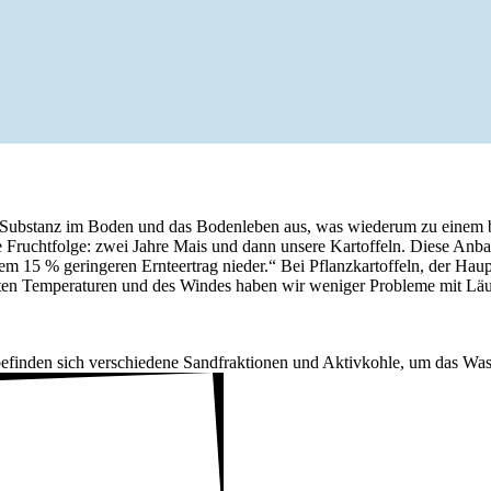
 Substanz im Boden und das Boden­leben aus, was wiederum zu einem bes
 Frucht­folge: zwei Jahre Mais und dann unsere Kartof­feln. Diese Anbau­wei
5 % gerin­geren Ernte­er­trag nieder.“ Bei Pflanz­kar­tof­feln, der Haupt
ten Tempe­ra­turen und des Windes haben wir weniger Probleme mit Läusen
befinden sich verschie­dene Sand­frak­tionen und Aktiv­kohle, um das Was