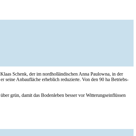
h Klaas Schenk, der im nord­hol­län­di­schen Anna Paulowna, in der
er seine Anbau­fläche erheb­lich redu­zierte. Von den 90 ha Betriebs­
er grün, damit das Boden­leben besser vor Witte­rungs­ein­flüssen