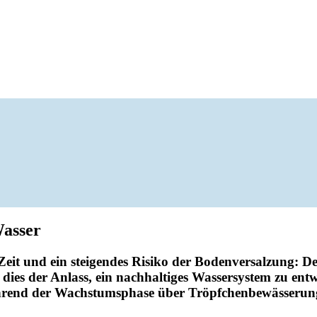
Wasser
Zeit und ein stei­gendes Risiko der Boden­ver­sal­zung: D
ies der Anlass, ein nach­hal­tiges Wasser­system zu ent
end der Wachs­tums­phase über Tröpf­chen­be­wäs­se­rung