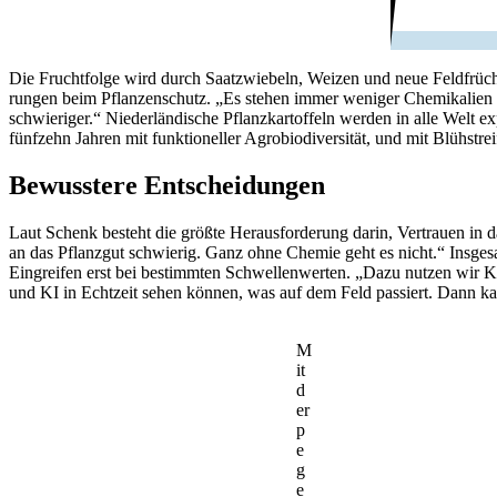
Die Frucht­folge wird durch Saat­zwie­beln, Weizen und neue Feld­früchte,
rungen beim Pflan­zen­schutz. „Es stehen immer weniger Chemi­ka­lien 
schwie­riger.“ Nieder­län­di­sche Pflanz­kar­tof­feln werden in alle Wel
fünf­zehn Jahren mit funk­tio­neller Agro­bio­di­ver­sität, und mit Blüh­st
Bewuss­tere Entschei­dungen
Laut Schenk besteht die größte Heraus­for­de­rung darin, Vertrauen in d
an das Pflanzgut schwierig. Ganz ohne Chemie geht es nicht.“ Insge­samt
Eingreifen erst bei bestimmten Schwel­len­werten. „Dazu nutzen wir Kl
und KI in Echt­zeit sehen können, was auf dem Feld passiert. Dann kan
M
it
d
er
p
e
g
e