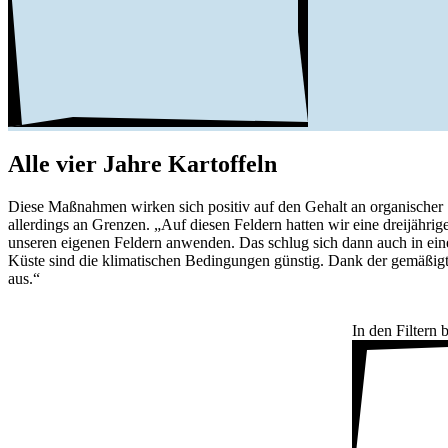
Alle vier Jahre Kartof­feln
Diese Maßnahmen wirken sich positiv auf den Gehalt an orga­ni­scher
aller­dings an Grenzen. „Auf diesen Feldern hatten wir eine drei­jäh­rige
unseren eigenen Feldern anwenden. Das schlug sich dann auch in einem 1
Küste sind die klima­ti­schen Bedin­gungen günstig. Dank der gemä­ßig
aus.“
In den Filtern 