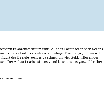
seren Pflan­zen­wachstum führt. Auf den Pacht­flä­chen stieß Schenk
se ist viel inten­siver als die vier­jäh­rige Frucht­folge, die wir auf
­frucht des Betriebs, geht es da schnell um viel Geld. „Hier an der
. Der Anbau ist arbeits­in­tensiv und lastet uns das ganze Jahr über
ser zu reinigen.