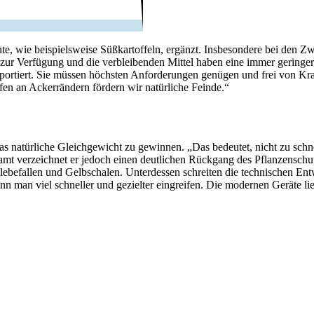
 wie beispiels­weise Süßkar­tof­feln, ergänzt. Insbe­son­dere bei den Zwie
zur Verfü­gung und die verblei­benden Mittel haben eine immer gerin­ger
t expor­tiert. Sie müssen höchsten Anfor­de­rungen genügen und frei von K
reifen an Acker­rän­dern fördern wir natür­liche Feinde.“
as natür­liche Gleich­ge­wicht zu gewinnen. „Das bedeutet, nicht zu schne
 verzeichnet er jedoch einen deut­li­chen Rück­gang des Pflan­zen­schutz­
ebe­fallen und Gelb­schalen. Unter­dessen schreiten die tech­ni­schen En
n man viel schneller und gezielter eingreifen. Die modernen Geräte lie