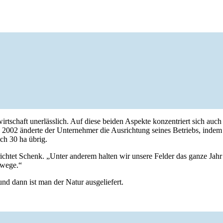
t­schaft uner­läss­lich. Auf diese beiden Aspekte konzen­triert sich auc
. 2002 änderte der Unter­nehmer die Ausrich­tung seines Betriebs, indem 
ich 30 ha übrig.
htet Schenk. „Unter anderem halten wir unsere Felder das ganze Jahr üb
­wege.“
d dann ist man der Natur ausge­lie­fert.