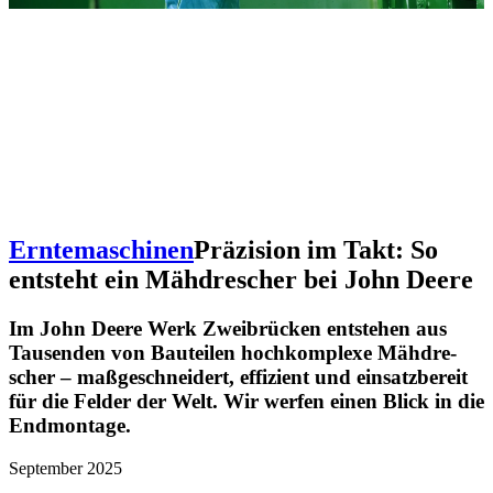
Erntemaschinen
Präzi­sion im Takt: So
entsteht ein Mähdre­scher bei John Deere
Im John Deere Werk Zwei­brü­cken entstehen aus
Tausenden von Bauteilen hoch­kom­plexe Mähdre­
scher – maßge­schnei­dert, effi­zient und einsatz­be­reit
für die Felder der Welt. Wir werfen einen Blick in die
Endmon­tage.
September 2025