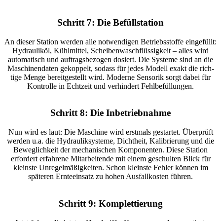
Schritt 7: Die Befüll­sta­tion
An dieser Station werden alle notwen­digen Betriebs­stoffe einge­füllt:
Hydrau­liköl, Kühl­mittel, Schei­ben­wasch­flüs­sig­keit – alles wird
auto­ma­tisch und auftrags­be­zogen dosiert. Die Systeme sind an die
Maschi­nen­daten gekop­pelt, sodass für jedes Modell exakt die rich­
tige Menge bereit­ge­stellt wird. Moderne Sensorik sorgt dabei für
Kontrolle in Echt­zeit und verhin­dert Fehl­be­fül­lungen.
Schritt 8: Die Inbe­trieb­nahme
Nun wird es laut: Die Maschine wird erst­mals gestartet. Über­prüft
werden u.a. die Hydrau­lik­sys­teme, Dicht­heit, Kali­brie­rung und die
Beweg­lich­keit der mecha­ni­schen Kompo­nenten. Diese Station
erfor­dert erfah­rene Mitar­bei­tende mit einem geschulten Blick für
kleinste Unre­gel­mä­ßig­keiten. Schon kleinste Fehler können im
späteren Ernte­ein­satz zu hohen Ausfall­kosten führen.
Schritt 9: Komplet­tie­rung