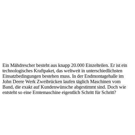
Ein Mähdre­scher besteht aus knapp 20.000 Einzel­teilen. Er ist ein
tech­no­lo­gi­sches Kraft­paket, das welt­weit in unter­schied­lichsten
Einsatz­be­din­gungen bestehen muss. In der Endmon­ta­ge­halle im
John Deere Werk Zwei­brü­cken laufen täglich Maschinen vom
Band, die exakt auf Kunden­wün­sche abge­stimmt sind. Doch wie
entsteht so eine Ernte­ma­schine eigent­lich Schritt für Schritt?