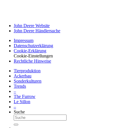
John Deere Website
John Deere Händ­ler­suche
Impressum
Datenschutz­erklärung
Cookie-Erklä­rung
Cookie-Einstellungen
Recht­liche Hinweise
Tier­pro­duk­tion
Ackerbau
Sonder­kul­turen
Trends
–
The Furrow
Le Sillon
–
Suche