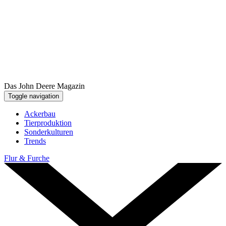
Das John Deere Magazin
Toggle navigation
Ackerbau
Tier­pro­duk­tion
Sonder­kul­turen
Trends
Flur & Furche