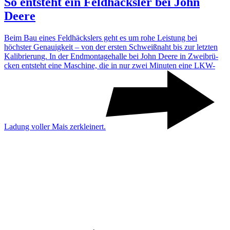
So entsteht ein Feld­häcksler bei John
Deere
Beim Bau eines Feld­häcks­lers geht es um rohe Leis­tung bei
höchster Genau­ig­keit – von der ersten Schweiß­naht bis zur letzten
Kali­brie­rung. In der Endmon­ta­ge­halle bei John Deere in Zwei­brü­
cken entsteht eine Maschine, die in nur zwei Minuten eine LKW-
Ladung voller Mais zerklei­nert.