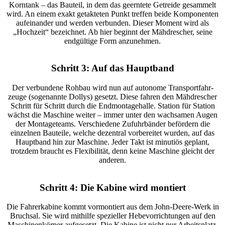
Korn­tank – das Bauteil, in dem das geern­tete Getreide gesam­melt
wird. An einem exakt getak­teten Punkt treffen beide Kompo­nenten
aufein­ander und werden verbunden. Dieser Moment wird als
„Hoch­zeit“ bezeichnet. Ab hier beginnt der Mähdre­scher, seine
endgül­tige Form anzu­nehmen.
Schritt 3: Auf das Haupt­band
Der verbun­dene Rohbau wird nun auf auto­nome Trans­port­fahr­
zeuge (soge­nannte Dollys) gesetzt. Diese fahren den Mähdre­scher
Schritt für Schritt durch die Endmon­ta­ge­halle. Station für Station
wächst die Maschine weiter – immer unter den wach­samen Augen
der Monta­ge­teams. Verschie­dene Zufuhr­bänder beför­dern die
einzelnen Bauteile, welche dezen­tral vorbe­reitet wurden, auf das
Haupt­band hin zur Maschine. Jeder Takt ist minu­tiös geplant,
trotzdem braucht es Flexi­bi­lität, denn keine Maschine gleicht der
anderen.
Schritt 4: Die Kabine wird montiert
Die Fahrer­ka­bine kommt vormon­tiert aus dem John-Deere-Werk in
Bruchsal. Sie wird mithilfe spezi­eller Hebe­vor­rich­tungen auf den
Maschi­nen­körper aufge­setzt. Die Kabine ist nicht nur Arbeits­platz,