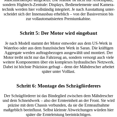
sondern High­tech-Zentrale: Displays, Bedien­ele­mente und Kame­ra­
technik werden hier voll­ständig inte­griert. Je nach Ausstat­tung unter­
scheidet sich der Innen­ausbau erheb­lich – von der Basis­ver­sion bis
zur voll­au­to­ma­ti­sierten Premi­um­ka­bine.
Schritt 5: Der Motor wird einge­baut
Je nach Modell stammt der Motor entweder aus dem US-Werk in
Waterloo oder aus dem fran­zö­si­schen Werk in Saran. Die kräf­tigen
Aggre­gate werden auftrags­be­zogen ausge­wählt und montiert. Der
Motor treibt nicht nur das Fahr­zeug an, sondern versorgt auch viele
weitere Kompo­nenten über ein komplexes hydrau­li­sches Netz­werk.
Dabei ist höchste Präzi­sion gefragt – denn der Mähdre­scher arbeitet
später unter Voll­last.
Schritt 6: Montage des Schräg­för­de­rers
Der Schräg­för­derer ist das Binde­glied zwischen dem Mähdre­scher
und dem Schneid­werk – also der Ernte­ein­heit an der Front. Sie wird
präzise mit dem Chassis verbunden, da sie die Ernte­auf­nahme
maßgeb­lich beein­flusst. Selbst kleinste Abwei­chungen würden hier
später die Ernte­leis­tung beein­träch­tigen.