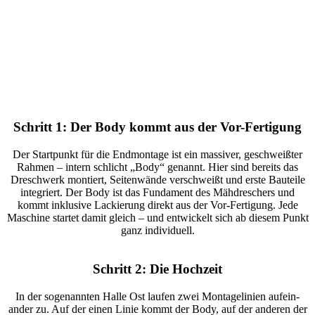
Schritt 1: Der Body kommt aus der Vor-Ferti­gung
Der Start­punkt für die Endmon­tage ist ein massiver, geschweißter
Rahmen – intern schlicht „Body“ genannt. Hier sind bereits das
Dresch­werk montiert, Seiten­wände verschweißt und erste Bauteile
inte­griert. Der Body ist das Funda­ment des Mähdre­schers und
kommt inklu­sive Lackie­rung direkt aus der Vor-Ferti­gung. Jede
Maschine startet damit gleich – und entwi­ckelt sich ab diesem Punkt
ganz indi­vi­duell.
Schritt 2: Die Hoch­zeit
In der soge­nannten Halle Ost laufen zwei Monta­ge­li­nien aufein­
ander zu. Auf der einen Linie kommt der Body, auf der anderen der