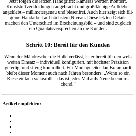
Jetzt folgen die letzten Hand­griffe: Kameras werden montiert,
Kunst­stoff­ver­klei­dungen ange­bracht und groß­flä­chige Aufkleber
ange­klebt – milli­me­ter­genau und blasen­frei. Auch hier zeigt sich fili­
grane Hand­ar­beit auf höchstem Niveau. Diese letzten Details
machen den Unter­schied im Erschei­nungs­bild – und sind zugleich
ein Quali­täts­ver­spre­chen an die Kunden.
Schritt 10: Bereit für den Kunden
Wenn der Mähdre­scher die Halle verlässt, ist er bereit für den welt­
weiten Einsatz – indi­vi­duell konfi­gu­riert, mit höchster Präzi­sion
gefer­tigt und streng kontrol­liert. Für Monta­ge­leiter Jan Braun­hardt
bleibt dieser Moment auch nach Jahren beson­ders: „Wenn so ein
Riese einfach so losrollt – das ist jedes Mal aufs Neue beein­dru­
ckend.“
Artikel empfehlen: